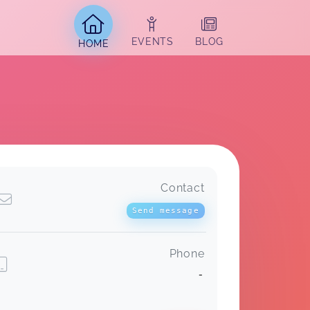
EVENTS
BLOG
HOME
Contact
Send message
Phone
-