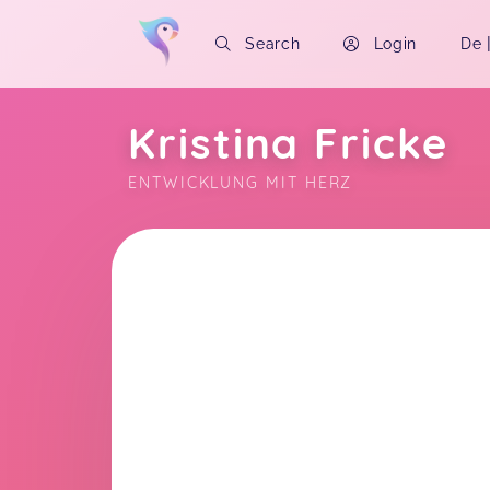
Search
Login
De
Kristina Fricke
ENTWICKLUNG MIT HERZ
Soon you will learn more about me here..