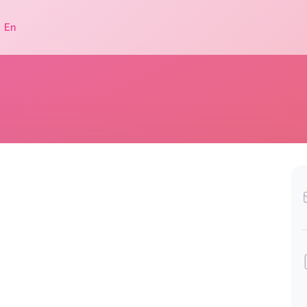
|
En
.