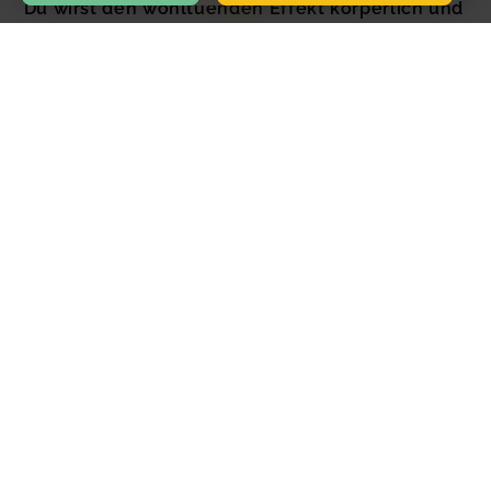
Du wirst den wohltuenden Effekt körperlich und
mental sehr deutlich spüren.
In diesem
Kompaktkurs
lernst du
Schritt-für-
Schritt
die komplexen Hormon-Yoga-Übungen
auch
ohne Vorkenntnisse
kennen, um sie dann
regelmäßig ohne großen Zeitaufwand zu Hause zu
praktizieren.
Das Ziel der Hormon-Yoga-Therapie ist, deinen
Hormonspiegel wieder zu erhöhen und auf
hohem Niveau zu halten, um so die
unterschiedlichen Symptome zu reduzieren
oder ganz aufzulösen.
Wo: Yoga Center am Freibad Kiebitzberge,
Fontanestrasse 30, 14532 Kleinmachnow