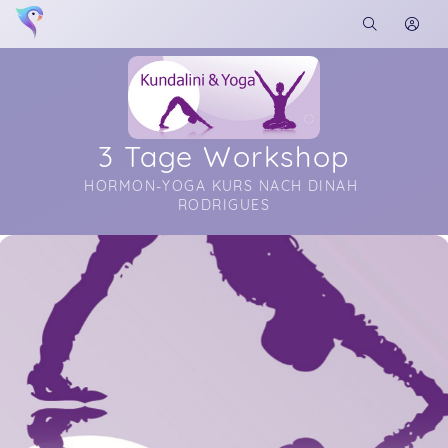
3 Tage Workshop
HORMON-YOGA KURS NACH DINAH 
RODRIGUES
Soon you will learn more about me here...