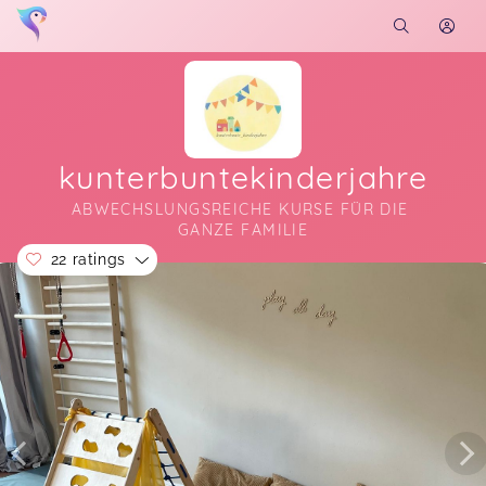
kunterbuntekinderjahre
ABWECHSLUNGSREICHE KURSE FÜR DIE 
GANZE FAMILIE
22 ratings
Soon you will learn more about me here...
Workshop Mommy Me Time / Keramik
Christina,
May 03
Super süß gemacht 🥰
Workshop “Osterkörbe& Mehr“
Ronja,
Apr 01