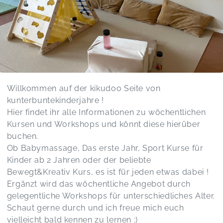
Leonie gibt sich total viel Mühe mit ihrem Kurs
(mit all ihren Kursen, wir besuchen mehrere).
Alles wird mit viel Liebe zum Detail vorbereitet,
der Umgang mit den Kindern ist toll, sie haben
viel Spaß und als Mama freut es mich auch
wöchentlich den Kurs zu besuchen. Vielen Dank
für das tolle Angebot und wir freuen uns auf
Willkommen auf der kikudoo Seite von
weitere Kurse 🥰
kunterbuntekinderjahre !
Kurs „Das erste Jahr“
Magdalene,
Mar 30
Hier findet ihr alle Informationen zu wöchentlichen
Kursen und Workshops und könnt diese hierüber
buchen.
Alles super :)
Ob Babymassage, Das erste Jahr, Sport Kurse für
Workshop „Schüttwerkstatt“
Kathrin,
Mar 23
Kinder ab 2 Jahren oder der beliebte
Bewegt&Kreativ Kurs, es ist für jeden etwas dabei !
Ergänzt wird das wöchentliche Angebot durch
gelegentliche Workshops für unterschiedliches Alter.
Workshop „ Salzmalerei“
Helen,
Jan 31
Schaut gerne durch und ich freue mich euch
vielleicht bald kennen zu lernen :)