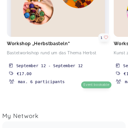
1
Workshop „Herbstbasteln“
Works
Bastelworkshop rund um das Thema Herbst
Kunst 
September 12
-
September 12
S
€17.00
€
max. 6 participants
m
Event bookable
My Network