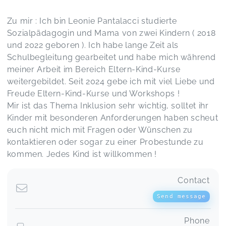
Zu mir : Ich bin Leonie Pantalacci studierte
Workshop „Töpfchenspaß“
Ivona,
Jan 22
Sozialpädagogin und Mama von zwei Kindern ( 2018
und 2022 geboren ). Ich habe lange Zeit als
Schulbegleitung gearbeitet und habe mich während
Leonie leitet das Studio mit viel Herz, die
meiner Arbeit im Bereich Eltern-Kind-Kurse
Räumlichkeiten sind sehr schön eingerichtet und
weitergebildet. Seit 2024 gebe ich mit viel Liebe und
sie geht toll mit den Kindern um. Wir besuchen
Freude Eltern-Kind-Kurse und Workshops !
sehr gerne den Kurs und werden auch über „das
Mir ist das Thema Inklusion sehr wichtig, solltet ihr
erste Jahr“ hinaus hingehen ☺️
Kurs „Das erste Jahr“
Kinder mit besonderen Anforderungen haben scheut
Magdalene,
Dec 22
euch nicht mich mit Fragen oder Wünschen zu
kontaktieren oder sogar zu einer Probestunde zu
kommen. Jedes Kind ist willkommen !
Vielen Dank für die schöne Zeit, liebe Leonie 😌
Wir kommen auf jeden Fall wieder und
empfehlen dich weiter!
Contact
Workshop „Weihnachtsbasteln“
Steffi,
Dec 14
Send message
Phone