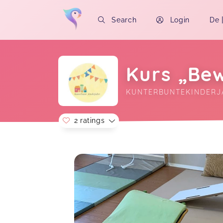
Search
Login
De
Kurs „Be
KUNTERBUNTEKINDERJ
2 ratings
Soon you will learn more about me here..
Kurt,
Nov 08