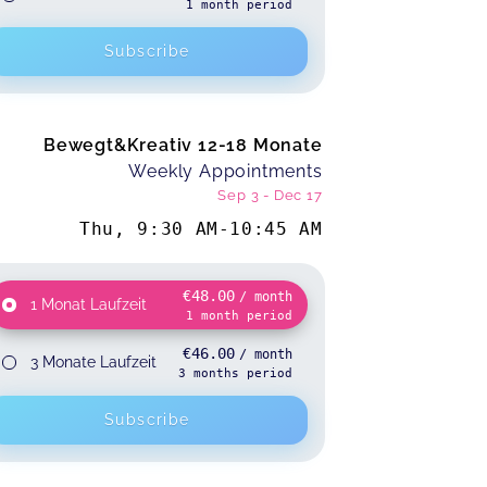
1
month
period
Subscribe
Bewegt&Kreativ 12-18 Monate
Weekly Appointments
Sep 3
-
Dec 17
Thu
,
9:30 AM
-
10:45 AM
€48.00
/ month
1 Monat Laufzeit
1
month
period
€46.00
/ month
3 Monate Laufzeit
3
months
period
Subscribe