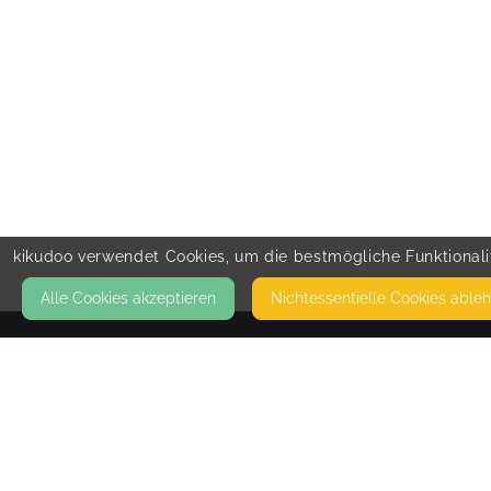
kikudoo verwendet Cookies, um die bestmögliche Funktionalit
Alle Cookies akzeptieren
Nicht­essentielle Cookies able
KONTAKT
kunterbuntekinderjahre
DOKTOR-TUSCH-STRASSE 1-3
50226 FRECHEN