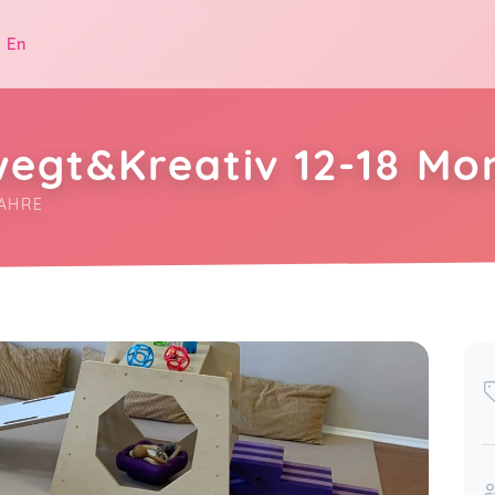
|
En
wegt&Kreativ 12-18 Mo
AHRE
.