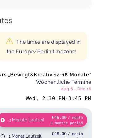
tes
The times are displayed in
the Europe/Berlin timezone!
urs „Bewegt&Kreativ 12-18 Monate“
Wöchentliche Termine
Aug 6
-
Dec 16
Wed
,
2:30 PM
-
3:45 PM
€46.00
/ month
3 Monate Laufzeit
3
months
period
€48.00
/ month
1 Monat Laufzeit