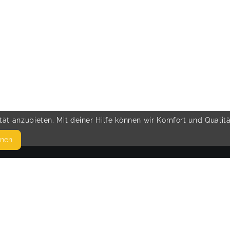
ät anzubieten. Mit deiner Hilfe können wir Komfort und Qualit
hnen
SEITEN
© 
WEITERFÜHRENDE LINKS
FAQ
Blog
Imprint