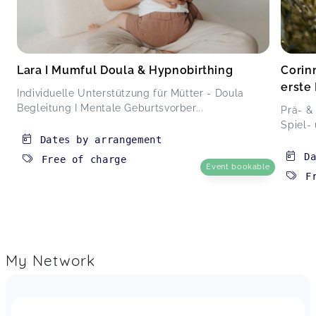
Lara I Mumful Doula & Hypnobirthing
Corin
erste
Individuelle Unterstützung für Mütter - Doula
Begleitung I Mentale Geburtsvorber...
Prä- &
Spiel-
Dates by arrangement
D
Free of charge
Event bookable
F
My Network