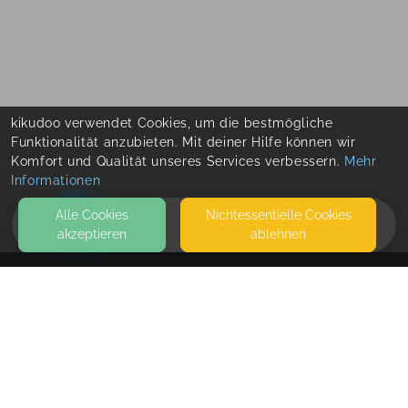
kikudoo verwendet Cookies, um die bestmögliche
Funktionalität anzubieten. Mit deiner Hilfe können wir
Komfort und Qualität unseres Services verbessern.
Mehr
Informationen
Alle Cookies
Nicht­essentielle Cookies
akzeptieren
ablehnen
HOME
KONTAKT
La_Co_St_ I Gemeinsam für dich und deine Familie!
MENCHAU 31
95349 THURNAU