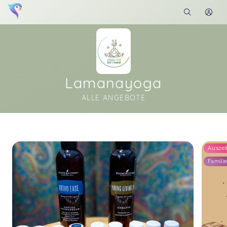
Lamanayoga
ALLE ANGEBOTE
Soon you will learn more about me here...
Auszei
Famili