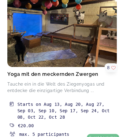
8
Yoga mit den meckernden Zwergen
Tauche ein in die Welt des Ziegenyogas und
entdecke die einzigartige Verbindung ...
Starts on
Aug 13
,
Aug 20
,
Aug 27
,
Sep 03
,
Sep 10
,
Sep 17
,
Sep 24
,
Oct
08
,
Oct 22
,
Oct 28
€20.00
max. 5 participants