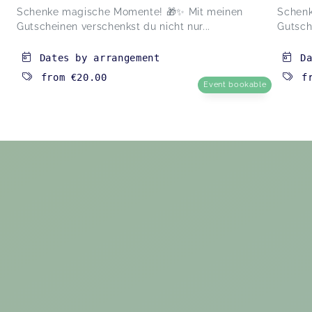
Schenke magische Momente! 🎁✨ Mit meinen
Schenk
Gutscheinen verschenkst du nicht nur...
Gutsch
Dates by arrangement
D
from
€20.00
f
Event bookable