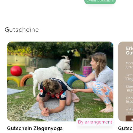
Event bookable
Gutscheine
By arrangement
Gutschein Ziegenyoga
Gutsc