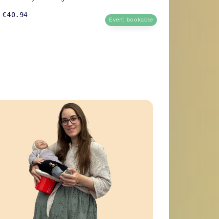
€40.94
Event bookable