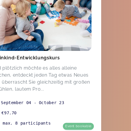
inkind-Entwicklungskurs
 plötzlich möchte es alles alleine
hen, entdeckt jeden Tag etwas Neues
 überrascht Sie gleichzeitig mit großen
ühlen, lautem Pro...
September 04
-
October 23
€97.70
max. 8 participants
Event bookable