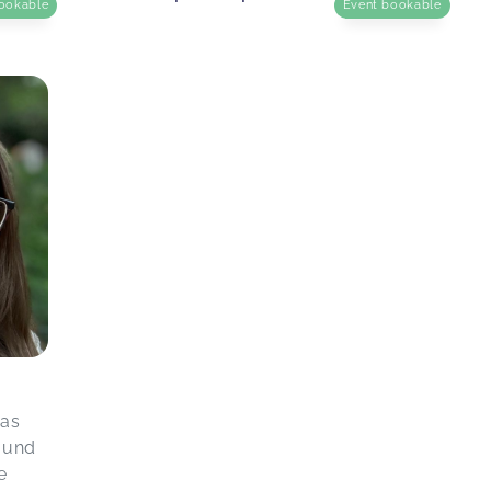
ookable
Event bookable
Das
 und
e