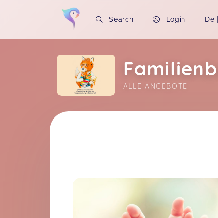
Search
Login
De
Familien
ALLE ANGEBOTE
Soon you will learn more about me here..