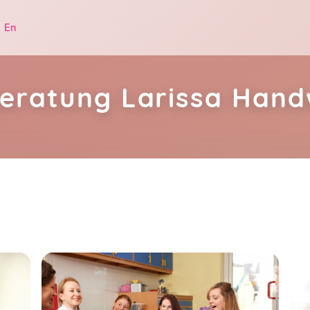
|
En
beratung Larissa Han
.