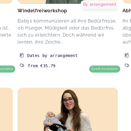
By arrangement
Windelfreiworkshop
Abh
Babys kommunizieren all ihre Bedürfnisse,
Ihr
ist,
ob Hunger, Müdigkeit oder das Bedürfnis,
abg
ierte
sich zu erleichtern. Doch während wir
übe
lernen, ihre Zeiche...
auf
Dates by arrangement
from
€35.79
ookable
Event bookable