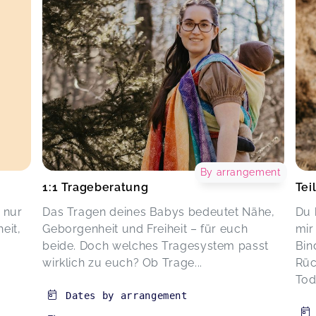
By arrangement
1:1 Trageberatung
Tei
 nur
Das Tragen deines Babys bedeutet Nähe,
Du 
eit,
Geborgenheit und Freiheit – für euch
mir
beide. Doch welches Tragesystem passt
Bin
wirklich zu euch? Ob Trage...
Rüc
Tod
Dates by arrangement