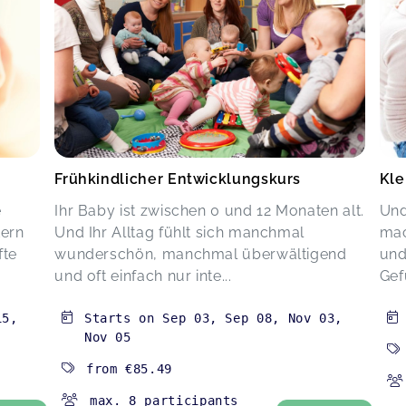
Frühkindlicher Entwicklungskurs
Kle
e
Ihr Baby ist zwischen 0 und 12 Monaten alt.
Und
tern
Und Ihr Alltag fühlt sich manchmal
mac
fte
wunderschön, manchmal überwältigend
und
und oft einfach nur inte...
Gef
15
,
Starts on
Sep 03
,
Sep 08
,
Nov 03
,
Nov 05
from
€85.49
max. 8 participants