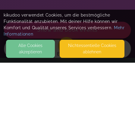
kikudoo verwendet Cookies, um die bestmögliche
Funktionalität anzubieten. Mit deiner Hilfe können wir
Komfort und Qualität unseres Services verbessern.
Mehr
Show and book events
Informationen
Alle Cookies
Nicht­essentielle Cookies
akzeptieren
ablehnen
EVENTS
KONTAKT
Lebenspüren
KISSINGER STR.9
12157 BERLIN
SEITEN
1:1 Coaching oder pädaogische Beratung 90
WEITERFÜHRENDE LINKS
Minuten
Nach erfolgreicher Buchung erhälst Du eine Mail
FAQ
mit der Buchungsbestätigung. In dieser ist ein Link