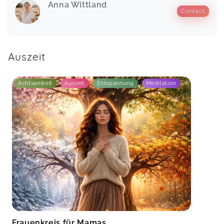
Anna Wittland
Contact
Auszeit
Achtsamkeit
Auszeit
Entspannung
Meditation
Frauenkreis für Mamas