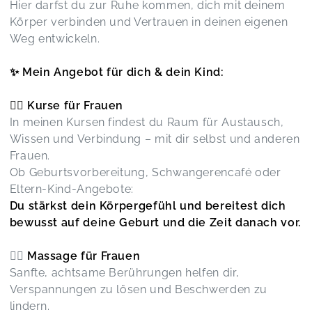
Hier darfst du zur Ruhe kommen, dich mit deinem
Tochter machte es Spaß sondern uns auch ! 🥰
Körper verbinden und Vertrauen in deinen eigenen
Tanze für Kinder - nappydancers
Lara,
Feb 04
Weg entwickeln.
✨ Mein Angebot für dich & dein Kind:
Es war sehr schön, sehr gemütlich und man hat
sich gleich willkommen und wohlgefühlt.
🧘‍♀️ Kurse für Frauen
Anastasia und Anna sind ein gut eingespieltes
Team.
In meinen Kursen findest du Raum für Austausch,
Bücherparty
Wissen und Verbindung – mit dir selbst und anderen
Tatjana,
Oct 13
Frauen.
Ob Geburtsvorbereitung, Schwangerencafé oder
Eltern-Kind-Angebote:
Wir lieben den nappy dancers kurs ☺️
Tanze für Kinder - nappydancers
Du stärkst dein Körpergefühl und bereitest dich
Hilke,
Sep 19
bewusst auf deine Geburt und die Zeit danach vor.
💆‍♀️
Massage für Frauen
Es war ein ganz toller Vormittag.
Bücherparty
Sanfte, achtsame Berührungen helfen dir,
Johanna,
Mar 17
Verspannungen zu lösen und Beschwerden zu
lindern.