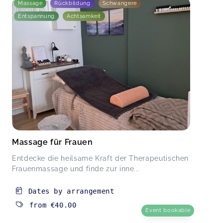
Massage
Rückbildung
Schwangere
Entspannung
Achtsamkeit
Massage für Frauen
Entdecke die heilsame Kraft der Therapeutischen
Frauenmassage und finde zur inne...
Dates by arrangement
from
€40.00
Event bookable