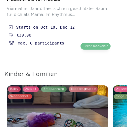
Viermal im Jahr öffnet sich ein geschützter Raum
für dich als Mama. Im Rhythmus...
Starts on
Oct 10
,
Dec 12
€39.00
max. 6 participants
Event bookable
Kinder & Familien
Baby
Auszeit
Entspannung
Krabbelgruppe
Auszei
Wochenbett
Yoga m