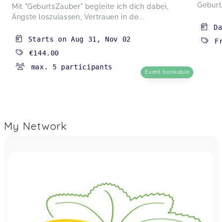
Geburt
Mit "GeburtsZauber" begleite ich dich dabei,
Ängste loszulassen, Vertrauen in de...
D
Starts on
Aug 31
,
Nov 02
F
€144.00
max. 5 participants
Event bookable
My Network