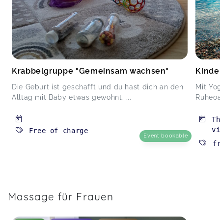
Krabbelgruppe "Gemeinsam wachsen"
Kinde
Die Geburt ist geschafft und du hast dich an den
Mit Yog
Alltag mit Baby etwas gewöhnt. ...
Ruheoa
T
v
Free of charge
Event bookable
f
Massage für Frauen