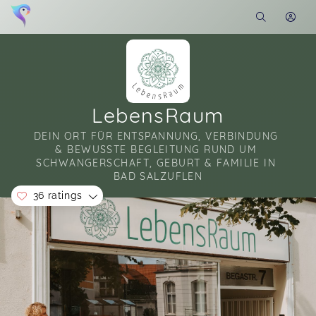
LebensRaum
DEIN ORT FÜR ENTSPANNUNG, VERBINDUNG 
& BEWUSSTE BEGLEITUNG RUND UM 
SCHWANGERSCHAFT, GEBURT & FAMILIE IN 
BAD SALZUFLEN
36 ratings
Soon you will learn more about me here...
Nappydancers ist genau das richtige Format für
meine kleine Tochter (2 Jahre). Wir lieben es
beide mit Anna diese 45 Minuten zu tanzen 😍
Tanze für Kinder - nappydancers
Kathrin,
Mar 26