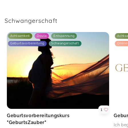
Schwangerschaft
Achtsamkeit
Doula
Entspannung
Achts
Geburtsvorbereitung
Schwangerschaft
Online
1
Geburtsvorbereitungskurs
Gebur
"GeburtsZauber"
Ich be