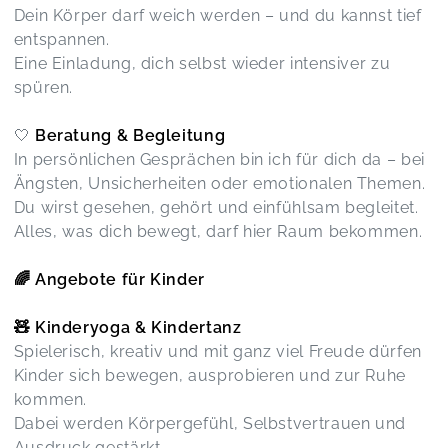
Dein Körper darf weich werden – und du kannst tief
Hat mir super gefallen!!Tolle Auswahl und
entspannen.
Gastgeberin!
Bücherparty
Eine Einladung, dich selbst wieder intensiver zu
Kerstin,
Oct 15
spüren.
🤍
Beratung & Begleitung
Toll & informativ 😍 Vielen Dank für die tollen
In persönlichen Gesprächen bin ich für dich da – bei
Kursstunden!
Gemeinsam Wachsen
Ängsten, Unsicherheiten oder emotionalen Themen.
Jennifer,
Dec 16
Du wirst gesehen, gehört und einfühlsam begleitet.
Alles, was dich bewegt, darf hier Raum bekommen.
Wir hatten einen wirklich schönen Vormittag und
super Austausch. Sehr gerne wieder :)
🌈 Angebote für Kinder
Eltern-Kind-Café
Kim,
Nov 03
🧸 Kinderyoga & Kindertanz
Spielerisch, kreativ und mit ganz viel Freude dürfen
Kinder sich bewegen, ausprobieren und zur Ruhe
Einfach toll ! Alles super total schön und
entspannt, nette Leute und tolle Kursleiterin
kommen.
Women Circle
Dabei werden Körpergefühl, Selbstvertrauen und
Lara,
Oct 30
Ausdruck gestärkt.