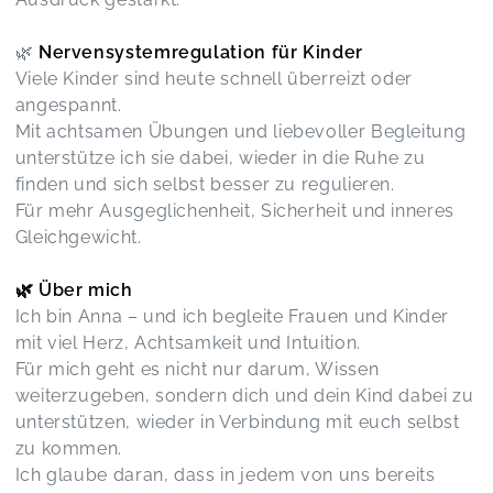
🌿
Nervensystemregulation für Kinder
Eine sehr sympathische Kursleitung und ein sehr
schöner Kurs, der toll auf die Bedürfnisse der
Viele Kinder sind heute schnell überreizt oder
Mamis eingeht.
angespannt.
Gemeinsam Wachsen
Mit achtsamen Übungen und liebevoller Begleitung
Janina,
Sep 08
unterstütze ich sie dabei, wieder in die Ruhe zu
finden und sich selbst besser zu regulieren.
Wir sind sehr glücklich bei den nappydancers
Für mehr Ausgeglichenheit, Sicherheit und inneres
dabei zu sein. Es macht immer so viel Spaß.
Gleichgewicht.
Tanze für Kinder - nappydancers
Jasmin,
Feb 10
🌿 Über mich
Ich bin Anna – und ich begleite Frauen und Kinder
mit viel Herz, Achtsamkeit und Intuition.
Für mich geht es nicht nur darum, Wissen
weiterzugeben, sondern dich und dein Kind dabei zu
unterstützen, wieder in Verbindung mit euch selbst
zu kommen.
Ich glaube daran, dass in jedem von uns bereits