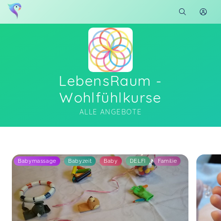
LebensRaum -
Wohlfühlkurse
ALLE ANGEBOTE
Soon you will learn more about me here...
Babymassage
Babyzeit
Baby
DELFI
Familie