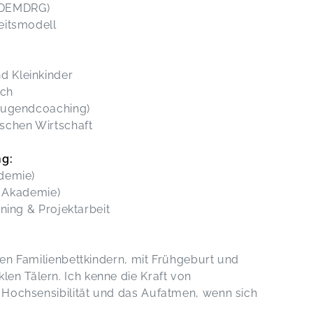
/DEMDRG)
entdecken.
Peter,
Feb 25
keitsmodell
d Kleinkinder
ach
& Jugendcoaching)
tschen Wirtschaft
ng:
ademie)
lo Akademie)
aining & Projektarbeit
ien Familienbettkindern, mit Frühgeburt und
n Tälern. Ich kenne die Kraft von
 Hochsensibilität und das Aufatmen, wenn sich