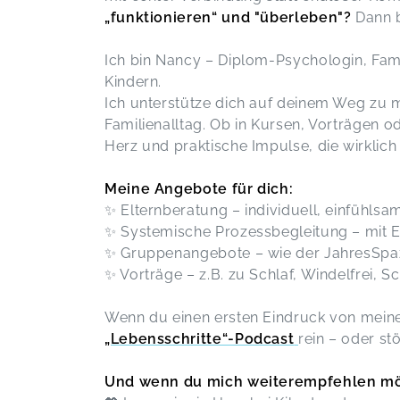
Thema Schule gefunden haben!!!
„funktionieren“ und "überleben"?
Dann b
🧠 Schulcoaching für Schüler*innen ab
Klasse 8
Anna,
M
Ich bin Nancy – Diplom-Psychologin, Fam
Kindern.
Ich unterstütze dich auf deinem Weg zu m
Tolle einfache Übungen, die deutlich
Familienalltag. Ob in Kursen, Vorträgen ode
nachwirken. Schlaue Fragen mit
Herz und praktische Impulse, die wirklich
Tiefgang und eine nahbare
Referentin. Danke!
Meine Angebote für dich:
🌼JahresSpaziergang - Reflexion &
Wachstum in der Gruppe
✨ Elternberatung – individuell, einfühlsam
Ines,
A
✨ Systemische Prozessbegleitung – mit 
✨ Gruppenangebote – wie der JahresSpaz
✨ Vorträge – z.B. zu Schlaf, Windelfrei, S
Super informativ
🤝 Fachinput & Austausch beim
WerkstattTALK (kostenlos)
Wenn du einen ersten Eindruck von mein
Nicole,
F
„Lebensschritte“-Podcast
rein – oder s
Vielen lieben Dank für deinen
Und wenn du mich weiterempfehlen mö
regelmäßigen Input 😊 Die