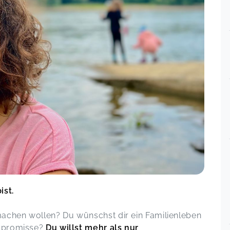
Ein sehr informatives und
kurzweiliges Zoom Meeting.
Wahnsinnig viel Input. Vielen Dank
Yvonne
🤝 Fachinput & Austausch beim
WerkstattTALK (kostenlos)
un 19
Yvonne,
Oct 28
Ein allround Überblick, lieben Dank!
Es war großartig!💓
🤝 Fachinput & Austausch beim
WerkstattTALK (kostenlos)
Sabine,
Sep 19
un 14
Wie immer toll mit dir zu arbeiten,
liebe Nancy ❤️
🌱Wachse über dich hinaus – Systemische
ist.
Prozessbegleitung
Stephanie,
Aug 17
machen wollen? Du wünschst dir ein Familienleben
ompromisse?
Du willst mehr als nur