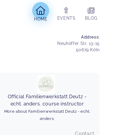
EVENTS
BLOG
HOME
Address
:
Neuhöffer Str. 13-15
50679
Köln
Ein interessanter und gelungener
Vortrag mit vielen praktischen
Beispielen 😊
Official Familienwerkstatt Deutz -
📚 Vorträge: Dein Kind verstehen. Dich selbst
echt. anders. course instructor
entdecken.
Helena,
Feb 22
More about Familienwerkstatt Deutz - echt.
anders.
Das war ein richtig guter und
Contact