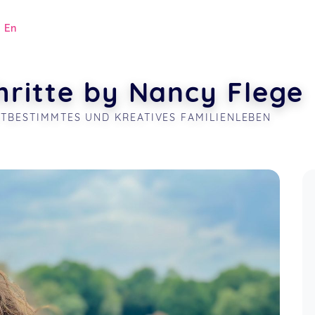
|
En
ritte by Nancy Flege
STBESTIMMTES UND KREATIVES FAMILIENLEBEN
.
Sehr sehr wertvolle Informationen, die
mir gut weiterhelfen, insbesondere
51 more ratings...
beim Thema Nahrungsergänzung.
Show all ratings
Vielen lieben Dank!
🤝 Fachinput & Austausch beim
WerkstattTALK (kostenlos)
Anna,
Oct 29
Jul 17