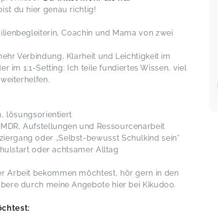
Danke für den spannenden Input!
ist du hier genau richtig!
🤝 Fachinput & Austausch beim
WerkstattTALK (kostenlos)
Tanja,
Jun 13
ay 21
ilienbegleiterin, Coachin und Mama von zwei
ehr Verbindung, Klarheit und Leichtigkeit im
Hat mir gut gefallen, sehr hilfreich,
r im 1:1-Setting: Ich teile fundiertes Wissen, viel
informativ und angenehm.
🤝 Fachinput & Austausch beim
 weiterhelfen.
WerkstattTALK (kostenlos)
Anna,
Jun 12
, lösungsorientiert
pr 17
Uns hat die Beratung sehr geholfen
EMDR, Aufstellungen und Ressourcenarbeit
und wir haben die Tipps erfolgreich
iergang oder „Selbst-bewusst Schulkind sein“
umsetzen können. Ganz herzlichen
chulstart oder achtsamer Alltag
Dank 😊
💖 Elternberatung – deine persönliche
er Arbeit bekommen möchtest, hör gern in den
Begleitung
eb 06
Carolin,
Jun 03
töbere durch meine Angebote hier bei Kikudoo.
chtest:
War super, danke