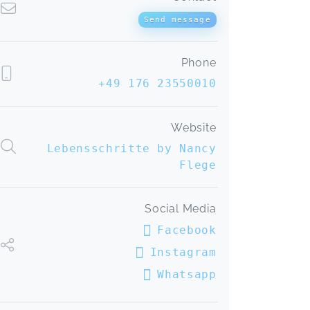
interessanter Vortrag. Vielen Dank!
📚 Vorträge: Dein Kind verstehen. Dich selbst
Send message
entdecken.
Stephanie,
Feb 22
Phone
Das WA-Seminar, das mich durch das
+49 176 23550010
Jahr begleitet hat, kann ich wirklich
empfehlen. Die Vielzahl an Optionen
ermöglicht es, individuelle Impulse zu
Website
erhalten, die in einem angenehmen
Lebensschritte by Nancy
Tempo ankommen. Dies hat mir
Flege
geholfen, meine eigenen Bedürfnisse
und Grenzen klarer zu erkennen.
Besonders wichtig war für mich die
Social Media
Einsicht, dass bereits vieles in
meinem Leben ist und viele
Facebook
Ressourcen in mir selbst vorhanden
Instagram
sind, auf die ich aufbauen kann. Die
vielen Übungen, die mich berührten
Whatsapp
und vieles lösten, aber nicht
überforderten oder zu schnell kamen,