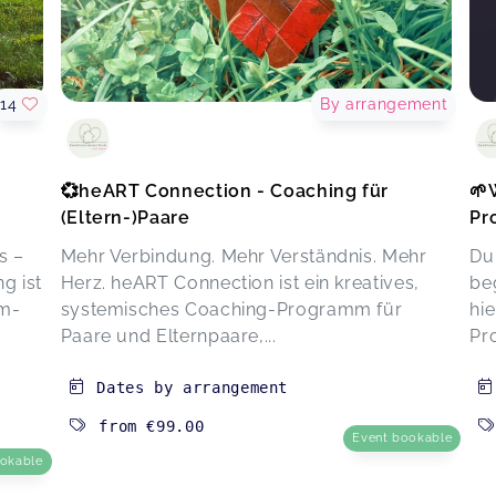
14
By arrangement
💞heART Connection - Coaching für
🌱
(Eltern-)Paare
Pr
s –
Mehr Verbindung. Mehr Verständnis. Mehr
Du
g ist
Herz. heART Connection ist ein kreatives,
be
om-
systemisches Coaching-Programm für
hi
Paare und Elternpaare,...
Pr
Dates by arrangement
from
€99.00
Event bookable
ookable