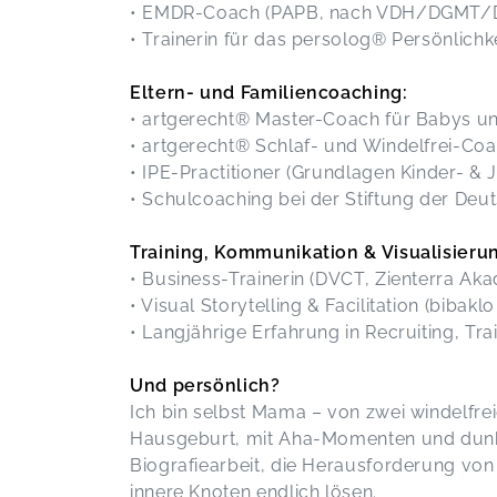
• EMDR-Coach (PAPB, nach VDH/DGMT
• Trainerin für das persolog® Persönlich
Eltern- und Familiencoaching:
• artgerecht® Master-Coach für Babys un
• artgerecht® Schlaf- und Windelfrei-Co
• IPE-Practitioner (Grundlagen Kinder- 
• Schulcoaching bei der Stiftung der Deu
Training, Kommunikation & Visualisieru
• Business-Trainerin (DVCT, Zienterra Ak
• Visual Storytelling & Facilitation (bibak
• Langjährige Erfahrung in Recruiting, Tr
Und persönlich?
Ich bin selbst Mama – von zwei windelfre
Hausgeburt, mit Aha-Momenten und dunkle
Biografiearbeit, die Herausforderung von
innere Knoten endlich lösen.