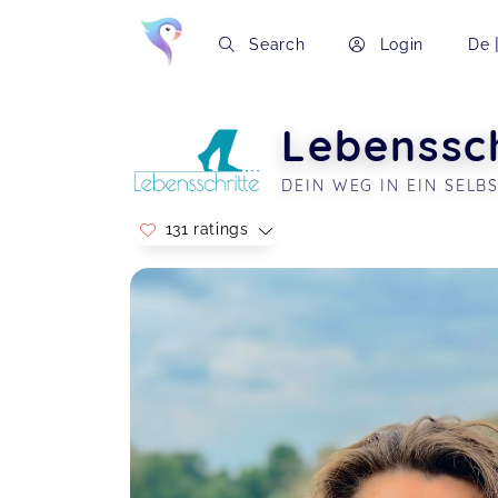
Search
Login
De
Lebenssch
DEIN WEG IN EIN SELB
131 ratings
Soon you will learn more about me here..
Wie immer hohes Niveau an
Informationen und der Anleitung
selbst etwas entstehen zu lassen,
was man sich vorher gar nicht
zugetraut hat.
🌼JahresSpaziergang - Reflexion &
Wachstum in der Gruppe
Stephanie,