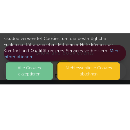
kikudoo verwendet Cookies, um die bestmögliche
Funktionalität anzubieten. Mit deiner Hilfe können wir
Komfort und Qualität unseres Services verbessern.
Mehr
Show and book events
Informationen
Alle Cookies
Nicht­essentielle Cookies
akzeptieren
ablehnen
EVENTS
KONTAKT
Lebensschritte by Nancy Flege
NEUHÖFFER STR. 13-15
50679 KÖLN
SEITEN