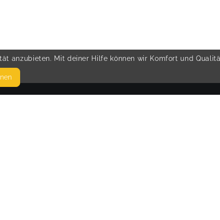
ät anzubieten. Mit deiner Hilfe können wir Komfort und Qualit
hnen
SEITEN
© 
WEITERFÜHRENDE LINKS
FAQ
Blog
Imprint
Withdrawal form
terms and conditions from kikudoo
Privacy policy of kikudoo
Disclaimer