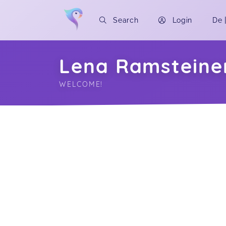
Search
Login
De
Lena Ramsteine
WELCOME!
Soon you will learn more about me here..