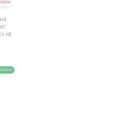
nline
st.
t.“
s ist
ookable