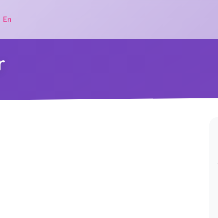
|
En
r
.