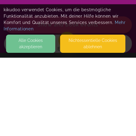
kikudoo verwendet Cookies, um die bestmögliche
Funktionalität anzubieten. Mit deiner Hilfe können wir
Komfort und Qualität unseres Services verbessern.
Mehr
Show and book events
Informationen
Alle Cookies
Nicht­essentielle Cookies
akzeptieren
ablehnen
EVENTS
KONTAKT
Liebevoll Begleiten - Familienbegleitung Peggy
König
JESSELALLEE 24 L
22145 HAMBURG
ACHTUNG NUR BÜROADRESSE! BERATUNGEN, WORKSHOPS:
Bedürfnisorientierter Gesprächstermin - Zeit für
ONLINE, HAUSBESUCH. KURSE, WORKSHOPS: HAMBURG
DICH
VOLKSDORF (ELTERNZENTRUM AMALIE SIEVEKING
Termine werden nach Buchung vereinbart. Bitte
KRANKENHAUS), BERGSTEDT (REMISE SIEMER'SCHER HOF)
teile mir Terminwünsche mit. Du kannst zwischen
SEITEN