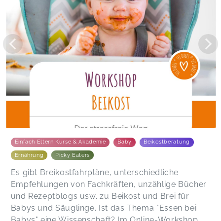
😁😁😁
Andrea,
Dec 13
Danke Peggy für die wertvollen Infos und danke
für deine Geduld bei all unseren Fragen 😊 Habe
noch ein schönes Wochenende mit deiner
Familie, liebe Grüße Vanessa und Noura
Vanessa,
Dec 11
Miriam,
Dec 11
Einfach Eltern Kurse & Akademie
Baby
Beikostberatung
Ernährung
Picky Eaters
Es gibt Breikostfahrpläne, unterschiedliche
Empfehlungen von Fachkräften, unzählige Bücher
und Rezeptblogs usw. zu Beikost und Brei für
Babys und Säuglinge. Ist das Thema "Essen bei
Babys" eine Wissenschaft? Im Online-Workshop