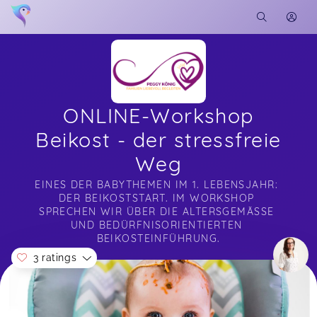
ONLINE-Workshop
Beikost - der stressfreie
Weg
EINES DER BABYTHEMEN IM 1. LEBENSJAHR: 
DER BEIKOSTSTART. IM WORKSHOP 
SPRECHEN WIR ÜBER DIE ALTERSGEMÄSSE U
ND BEDÜRFNISORIENTIERTEN B
EIKOSTEINFÜHRUNG.
3 ratings
Soon you will learn more about me here...
Das war ein so toller Workshop! Kann ich von
Herzen empfehlen! Danke! 👌👌👌👌👌👌😍😍😍😁