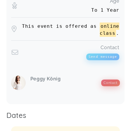
Age
To 1 Year
This event is offered as
online
class
.
Contact
Send message
Peggy König
Contact
Dates