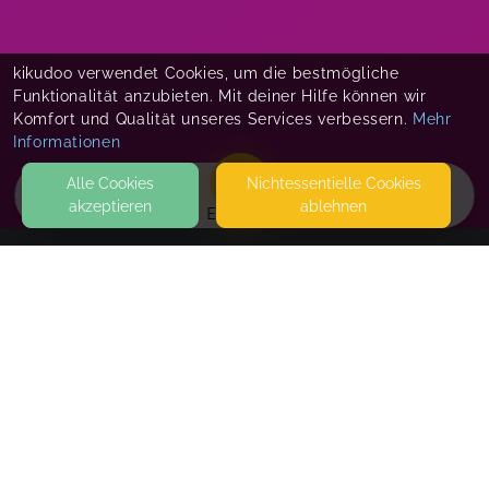
kikudoo verwendet Cookies, um die bestmögliche
Funktionalität anzubieten. Mit deiner Hilfe können wir
Komfort und Qualität unseres Services verbessern.
Mehr
Informationen
Alle Cookies
Nicht­essentielle Cookies
akzeptieren
ablehnen
EVENTS
KONTAKT
Liebevoll Begleiten - Familienbegleitung Peggy
König
JESSELALLEE 24 L
22145 HAMBURG
ACHTUNG NUR BÜROADRESSE! BERATUNGEN, WORKSHOPS:
ONLINE, HAUSBESUCH. KURSE, WORKSHOPS: HAMBURG
VOLKSDORF (ELTERNZENTRUM AMALIE SIEVEKING
KRANKENHAUS), BERGSTEDT (REMISE SIEMER'SCHER HOF)