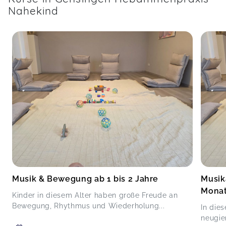
Nahekind
Musik & Bewegung ab 1 bis 2 Jahre
Musik
Mona
Kinder in diesem Alter haben große Freude an
Bewegung, Rhythmus und Wiederholung...
In die
neugier