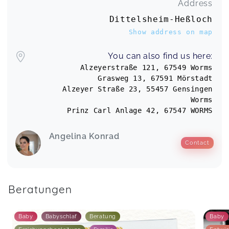
Address
Colin
Dittelsheim-Heßloch
Beikost Workshop
Svenja,
Oct 17
Show address on map
You can also find us here:
Alzeyerstraße 121, 67549 Worms
Beikost Workshop
Elisa,
Oct 17
Grasweg 13, 67591 Mörstadt
Alzeyer Straße 23, 55457 Gensingen
Worms
Der Kurs mit Angelina war sehr informativ und
Prinz Carl Anlage 42, 67547 WORMS
auch schön gestaltet mit viel gegenseitigem
Austausch.
Angelina Konrad
Stillvorbereitung Workshop
Contact
Bettina,
Oct 12
Vielen lieben Dank für die tolle Zeit. In einer
Beratungen
entspannten Atmosphäre wurden wir informiert
und unsere Fragen wurden beantwortet. Ich kann
es empfehlen 🥰
Baby
Babyschlaf
Beratung
Baby
Stillvorbereitung Workshop