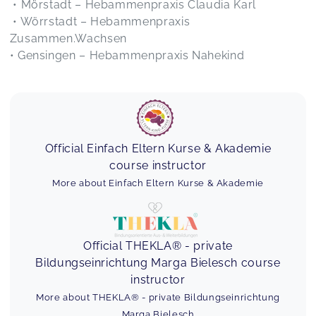
• Mörstadt – Hebammenpraxis Claudia Karl
War ein sehr schöner Kurs. Habe viel
• Wörrstadt – Hebammenpraxis
mitgenommen & es wird zu Hause umgesetzt.
Zusammen.Wachsen
Vielen Dank!
Babymassage Kurs ab 8 Wochen bis zum Krabbelalter
• Gensingen – Hebammenpraxis Nahekind
Alicia,
Feb 18
Beikost Workshop
Jennifer,
Dec 12
Official Einfach Eltern Kurse & Akademie
course instructor
Wir hatten eine wunderschöne Zeit mit Angelina
More about Einfach Eltern Kurse & Akademie
iRd ‚Musikalische Früherziehung ab 6 bis 24
Monate / Kücken‘🐣
Musikalische Früherziehung ab 6 bis 24 Monate
Anna,
Dec 11
Official THEKLA® - private
Bildungseinrichtung Marga Bielesch course
Meine Tochter und ich waren im Tanzkurs. Ein
instructor
sehr schöner, liebevoll gestalteter Kurs mit einer
More about THEKLA® - private Bildungseinrichtung
ganz tollen herzlichen Leitung. Es hat uns sehr
Marga Bielesch