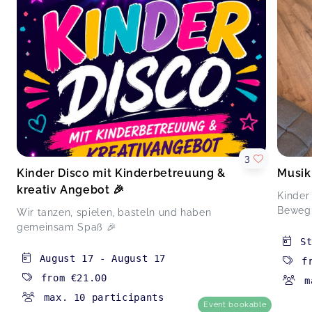
3
Kinder Disco mit Kinderbetreuung &
Musik
kreativ Angebot 🎉
Kinder
Bewegu
Wir tanzen, spielen, basteln und haben
gemeinsam Spaß 🎉
S
August 17
-
August 17
f
from
€21.00
m
max. 10 participants
Event bookable