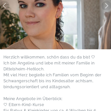
🤍 Papa-Special – Musikalische Bewegungszeit
Kevin,
Jul 21
Beikost Workshop
Jennifer,
Apr 28
Der Kurs war sehr schön! Angelina hat eine
ruhige und liebevolle Art und gestaltet die
Herzlich willkommen, schön dass du da bist 🤍
Stunden sehr entspannt 🥰
Mama Baby Yoga
Ich bin Angelina und lebe mit meiner Familie in
Anke,
Apr 06
Dittelsheim-Heßloch.
Mit viel Herz begleite ich Familien vom Beginn der
Schwangerschaft bis ins Kindesalter achtsam,
Die Organisation war auf höchstem Niveau. Für
die Kinder wurde ein sehr schönes und
bindungsorientiert und alltagsnah.
abwechslungsreiches Programm für alle
Altersgruppen vorbereitet. Sogar meinem kleinen
Meine Angebote im Überblick:
Kind, das noch keine zwei Jahre alt ist, hat es
🤍 Eltern-Kind-Kurse
sehr gut gefallen. Auch wenn es noch nicht
für Babys & Kleinkinder von ca. 6 Wochen bis 6