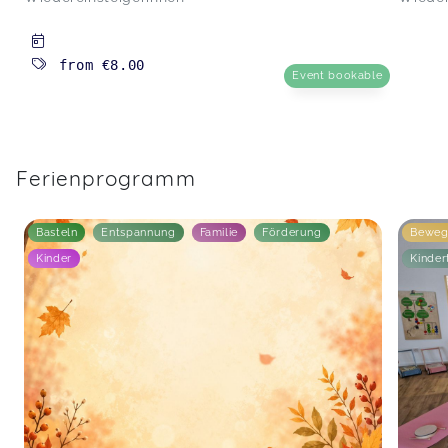
from
€8.00
Event bookable
Ferienprogramm
Basteln
Entspannung
Familie
Förderung
Beweg
Kinder
Kinder