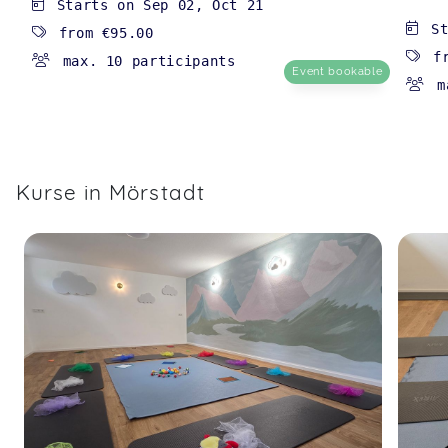
Starts on
Sep 02
,
Oct 21
S
from
€95.00
f
max. 10 participants
Event bookable
m
Kurse in Mörstadt