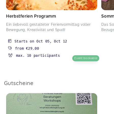
Herbstferien Programm
Somm
Ein liebevoll gestalteter Ferienvormittag voller
Das So
Bewegung, Kreativität und Spaß!
Bezugs
Starts on
Oct 05
,
Oct 12
from
€29.00
max. 10 participants
Event bookable
Gutscheine