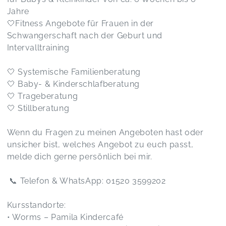
überall mitmachen konnte, war deutlich zu
Jahre
sehen, dass es ihm großen Spaß gemacht hat.
🤍Fitness Angebote für Frauen in der
Auch für die Eltern war alles sehr gut organisiert.
Vielen Dank dafür!
Schwangerschaft nach der Geburt und
Kinder Disco mit Kinderbetreuung & kreativ Angebot 🎉
Intervalltraining
Daria,
Mar 31
🤍 Systemische Familienberatung
🤍 Baby- & Kinderschlafberatung
Kinder Disco mit Kinderbetreuung & kreativ Angebot 🎉
🤍 Trageberatung
Viktoria,
Mar 31
🤍 Stillberatung
Wenn du Fragen zu meinen Angeboten hast oder
Babymassage Kurs ab 8 Wochen bis zum Krabbelalter
unsicher bist, welches Angebot zu euch passt,
Ivonne,
Mar 28
melde dich gerne persönlich bei mir.
📞 Telefon & WhatsApp: 01520 3599202
Kindertanzen
Christin,
Feb 22
Kursstandorte:
• Worms – Pamila Kindercafé