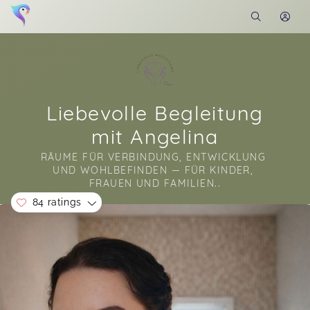
Liebevolle Begleitung
mit Angelina
RÄUME FÜR VERBINDUNG, ENTWICKLUNG 
UND WOHLBEFINDEN — FÜR KINDER, 
FRAUEN UND FAMILIEN..
84 ratings
Soon you will learn more about me here...
Schönes Event ❤️
59 more ratings...
Kinder Disco mit Kinderbetreuung & kreativ Angebot 🎉
Laura,
Jul 23
Show all ratings