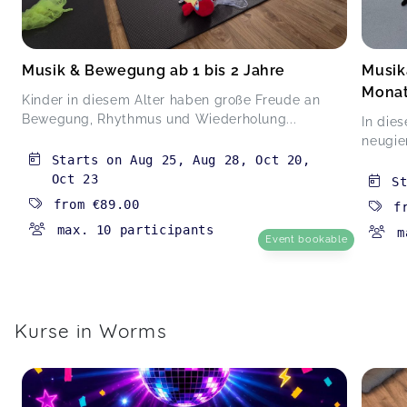
Musik & Bewegung ab 1 bis 2 Jahre
Musik
Mona
Kinder in diesem Alter haben große Freude an
Bewegung, Rhythmus und Wiederholung...
In die
neugier
Starts on
Aug 25
,
Aug 28
,
Oct 20
,
Oct 23
S
from
€89.00
f
max. 10 participants
m
Event bookable
Kurse in Worms