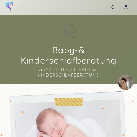
Baby-&
Kinderschlafberatung
GANZHEITLICHE BABY-& 
KINDERSCHLAFBERATUNG
Soon you will learn more about me here...