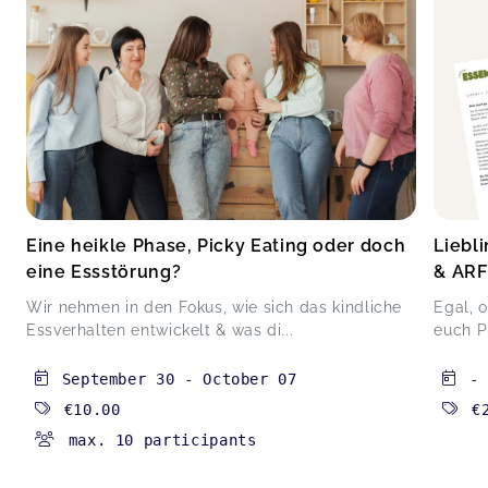
Eine heikle Phase, Picky Eating oder doch
Liebl
eine Essstörung?
& ARF
Wir nehmen in den Fokus, wie sich das kindliche
Egal, 
Essverhalten entwickelt & was di...
euch Pi
September 30
-
October 07
-
€10.00
€
max. 10 participants