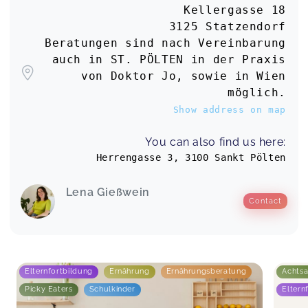
Kellergasse 18
3125 Statzendorf
Beratungen sind nach Vereinbarung
auch in ST. PÖLTEN in der Praxis
von Doktor Jo, sowie in Wien
möglich.
Show address on map
You can also find us here:
Herrengasse 3, 3100 Sankt Pölten
Lena Gießwein
Contact
Elternfortbildung
Ernährung
Ernährungsberatung
Achts
Picky Eaters
Schulkinder
Eltern