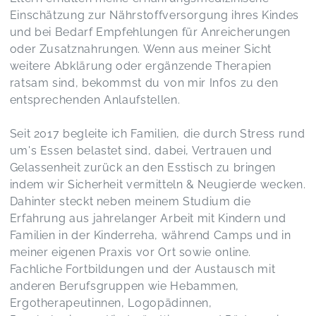
Sehr toller Vortrag! Danke dafür!
Einschätzung zur Nährstoffversorgung ihres Kindes
Kinderernährung leicht gemacht! Vortrag on demand
Lukas,
Feb 25
und bei Bedarf Empfehlungen für Anreicherungen
oder Zusatznahrungen. Wenn aus meiner Sicht
weitere Abklärung oder ergänzende Therapien
Ein fachlich kompetentes Angebot in erfrischend
ratsam sind, bekommst du von mir Infos zu den
leichter Darbietung! Ein guter Input für alle, die
entsprechenden Anlaufstellen.
Kinder in Essensituationen begleiten!
Kinderernährung leicht gemacht! Vortrag on demand
Michaela,
Feb 25
Seit 2017 begleite ich Familien, die durch Stress rund
um's Essen belastet sind, dabei, Vertrauen und
Gelassenheit zurück an den Esstisch zu bringen
indem wir Sicherheit vermitteln & Neugierde wecken.
Kinderernährung leicht gemacht! Vortrag on demand
Sabrina,
Feb 25
Dahinter steckt neben meinem Studium die
Erfahrung aus jahrelanger Arbeit mit Kindern und
Familien in der Kinderreha, während Camps und in
Informatives Webinar Danke!
meiner eigenen Praxis vor Ort sowie online.
Kinderernährung leicht gemacht! Vortrag on demand
Sara,
Feb 25
Fachliche Fortbildungen und der Austausch mit
anderen Berufsgruppen wie Hebammen,
Ergotherapeutinnen, Logopädinnen,
Sehr verständlich erklärt!