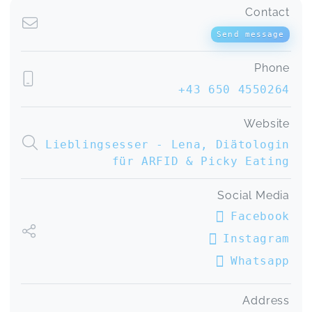
Leonie,
Feb 25
Contact
Send message
Toller Vortrag über generelle Essensthemen.
Kinderernährung leicht gemacht! Vortrag on demand
Phone
Katharina,
Feb 25
+43 650 4550264
Website
Kinderernährung leicht gemacht! Vortrag on demand
Lieblingsesser - Lena, Diätologin
Sarah,
Feb 25
für ARFID & Picky Eating
toll gestaltet! dankeschön
Social Media
Kinderernährung leicht gemacht! Vortrag on demand
Johanna,
Feb 25
Facebook
Instagram
Whatsapp
Address