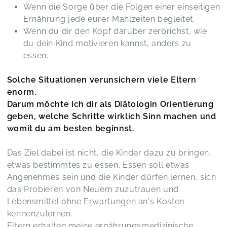
Wenn die Sorge über die Folgen einer einseitigen
Ernährung jede eurer Mahlzeiten begleitet.
Wenn du dir den Kopf darüber zerbrichst, wie
Lieblingsesser-Handbuch bei Picky Eating & ARFID
du dein Kind motivieren kannst, anders zu
Aline,
Mar 13
essen.
Danke für den interessanten Vortrag! Es war so
Solche Situationen verunsichern viele Eltern
lehrreich!
enorm.
Kinderernährung leicht gemacht! Vortrag on demand
Darum möchte ich dir als Diätologin Orientierung
Sylvia-Maria,
Feb 27
geben, welche Schritte wirklich Sinn machen und
womit du am besten beginnst.
Es waren einige neue Inhalte dabei! Vielen Dank!
Vielleicht gibt es ja auch einmal die Möglichkeit
Das Ziel dabei ist nicht, die Kinder dazu zu bringen,
eine Veranstaltung für Pädagoginnen und
etwas bestimmtes zu essen. Essen soll etwas
Therapeutinnen, die für Eltern beratend da sind,
Angenehmes sein und die Kinder dürfen lernen, sich
zu machen. Liebe Grüße
das Probieren von Neuem zuzutrauen und
Kinderernährung leicht gemacht! Vortrag on demand
Melanie,
Feb 26
Lebensmittel ohne Erwartungen an's Kosten
kennenzulernen.
Eltern erhalten meine ernährungsmedizinische