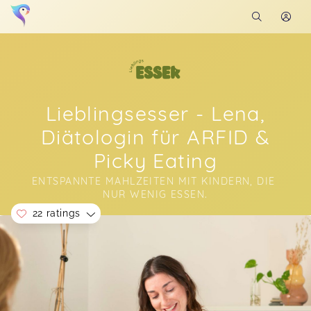
Lieblingsesser - Lena,
Diätologin für ARFID &
Picky Eating
ENTSPANNTE MAHLZEITEN MIT KINDERN, DIE 
NUR WENIG ESSEN.
22 ratings
Soon you will learn more about me here...
Hallo ich war dabei, fühlte mich mit kind sehr
wohl. Habe alle Infos bekommen. Lg
Mom-Event in Niederösterreich-Mitte
Angelika,
May 27