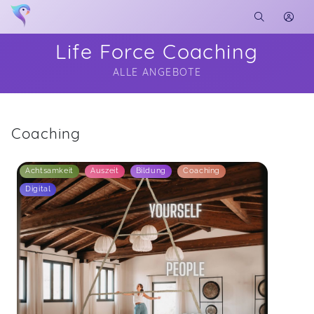
Life Force Coaching
ALLE ANGEBOTE
Soon you will learn more about me here...
Coaching
Achtsamkeit
Auszeit
Bildung
Coaching
Digital