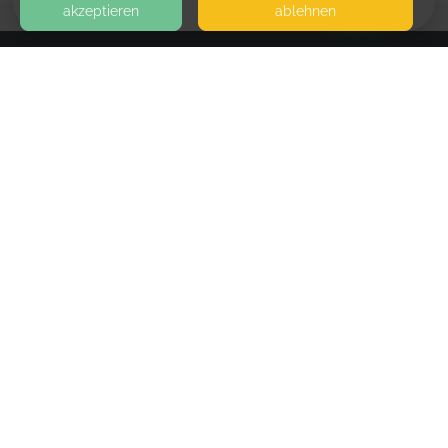
akzeptieren
ablehnen
BLOG
KONTAKT
Lila Herz Beratung
SEITEN
WEITERFÜHRENDE LINKS
FAQ
Blog
Imprint
Withdrawal form
terms and conditions from kikudoo
Privacy policy of kikudoo
Disclaimer
© COPYRIGHT 2019-
2026
KIKUDOO