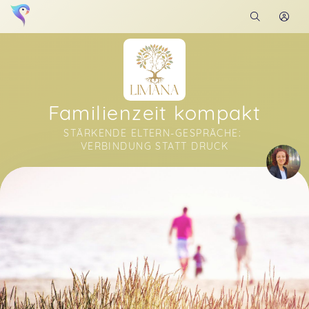
Familienzeit kompakt
STÄRKENDE ELTERN-GESPRÄCHE: 
VERBINDUNG STATT DRUCK
Soon you will learn more about me here...