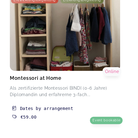
Entwicklungsbegleitung
Erziehungsbegleitung
Online
Montessori at Home
Als zertifizierte Montessori BINDI (0-6 Jahre)
Diplomandin und erfahrerne 3-fach...
Dates by arrangement
€59.00
Event bookable