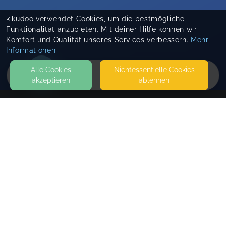
kikudoo verwendet Cookies, um die bestmögliche
Funktionalität anzubieten. Mit deiner Hilfe können wir
Komfort und Qualität unseres Services verbessern.
Mehr
Informationen
Alle Cookies
Nicht­essentielle Cookies
akzeptieren
ablehnen
HOME
KONTAKT
Linda Schwarzl
ALSENSTRASSE 54
44789 BOCHUM
SEITEN
WEITERFÜHRENDE LINKS
FAQ
Blog