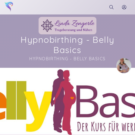
Hypnobirthing - Belly
Basics
HYPNOBIRTHING - BELLY BASICS
Soon you will learn more about me here...