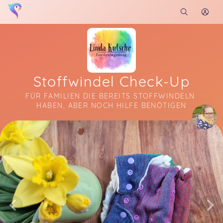
Stoffwindel Check-Up
FÜR FAMILIEN DIE BEREITS STOFFWINDELN 
HABEN, ABER NOCH HILFE BENÖTIGEN
Soon you will learn more about me here...