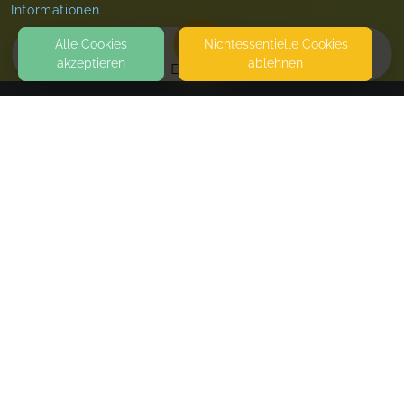
Informationen
Alle Cookies
Nicht­essentielle Cookies
akzeptieren
ablehnen
EVENTS
KONTAKT
Linda Kutsche Familienbegleitung
AMSELSTRASSE 19A
86956 SCHONGAU
SEITEN
WEITERFÜHRENDE LINKS
FAQ
Blog
Imprint
Withdrawal form
terms and conditions from provider
terms and conditions from kikudoo