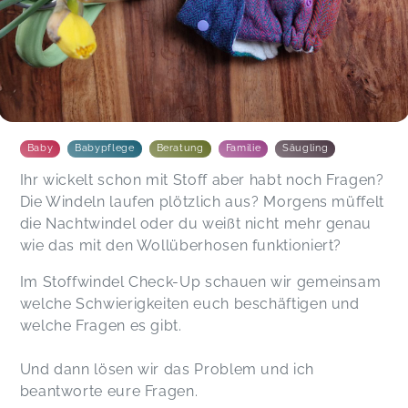
Baby
Babypflege
Beratung
Familie
Säugling
Ihr wickelt schon mit Stoff aber habt noch Fragen?
Die Windeln laufen plötzlich aus? Morgens müffelt
die Nachtwindel oder du weißt nicht mehr genau
wie das mit den Wollüberhosen funktioniert?
Im Stoffwindel Check-Up schauen wir gemeinsam
welche Schwierigkeiten euch beschäftigen und
welche Fragen es gibt.
Und dann lösen wir das Problem und ich
beantworte eure Fragen.