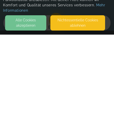
Komfort und Qualität unseres Services verbessern.
Mehr
Informationen
Alle Cookies
Nicht­essentielle Cookies
akzeptieren
ablehnen
EVENTS
KONTAKT
Lisa Braune Prä-und Postpartales Coaching
SEITEN
WEITERFÜHRENDE LINKS
FAQ
Blog
Imprint
Withdrawal form
terms and conditions from provider
terms and conditions from kikudoo