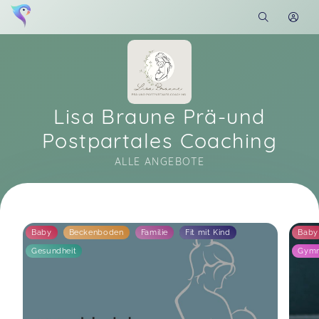
Lisa Braune Prä-und
Postpartales Coaching
ALLE ANGEBOTE
Soon you will learn more about me here...
Baby
Beckenboden
Familie
Fit mit Kind
Baby
Gesundheit
Gymn