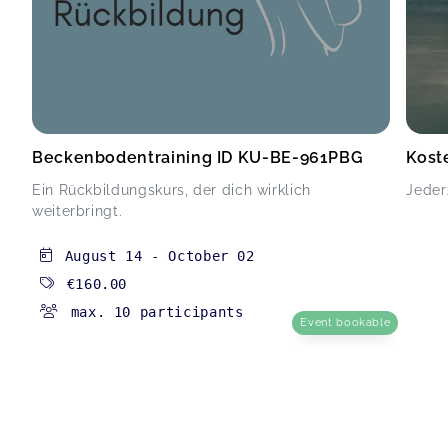
Beckenbodentraining ID KU-BE-961PBG
Kost
Ein Rückbildungskurs, der dich wirklich
Jeder
weiterbringt.
August 14
-
October 02
€160.00
max. 10 participants
Event bookable