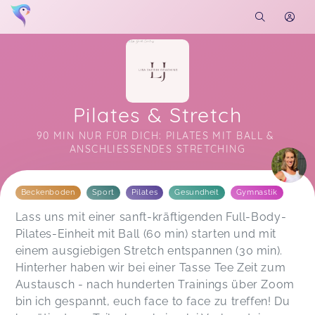
Pilates & Stretch
90 MIN NUR FÜR DICH: PILATES MIT BALL & 
ANSCHLIESSENDES STRETCHING
Soon you will learn more about me here...
Beckenboden
Sport
Pilates
Gesundheit
Gymnastik
Lass uns mit einer sanft-kräftigenden Full-Body-
Pilates-Einheit mit Ball (60 min) starten und mit
einem ausgiebigen Stretch entspannen (30 min).
Hinterher haben wir bei einer Tasse Tee Zeit zum
Austausch - nach hunderten Trainings über Zoom
bin ich gespannt, euch face to face zu treffen! Du