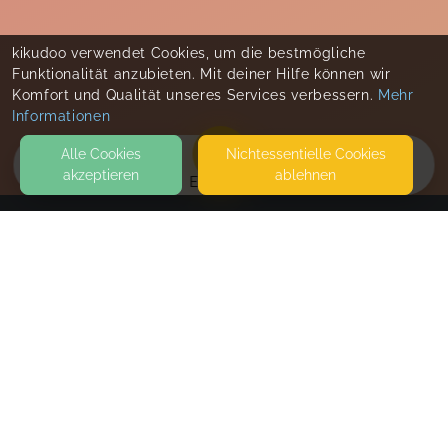
kikudoo verwendet Cookies, um die bestmögliche
Funktionalität anzubieten. Mit deiner Hilfe können wir
Komfort und Qualität unseres Services verbessern.
Mehr
Informationen
Alle Cookies
Nicht­essentielle Cookies
akzeptieren
ablehnen
EVENTS
KONTAKT
Lisa Jacobi Coaching
DANIEL-MÜLLER-STR. 4
64347 GRIESHEIM
SEITEN
WEITERFÜHRENDE LINKS
FAQ