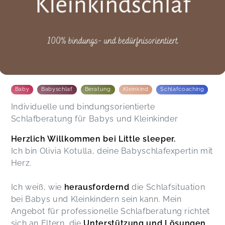
Baby
Babyschlaf
Beratung
Kleinkind
Schlafcoaching
Individuelle und bindungsorientierte
Schlafberatung für Babys und Kleinkinder
Herzlich Willkommen bei Little sleeper.
Ich bin Olivia Kotulla, deine Babyschlafexpertin mit
Herz.
Ich weiß, wie
herausfordernd
die Schlafsituation
bei Babys und Kleinkindern sein kann. Mein
Angebot für professionelle Schlafberatung richtet
sich an Eltern, die
Unterstützung und Lösungen