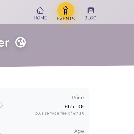
HOME
BLOG
EVENTS
er 😘
Price
€65.00
plus service fee of
€3.25
Age