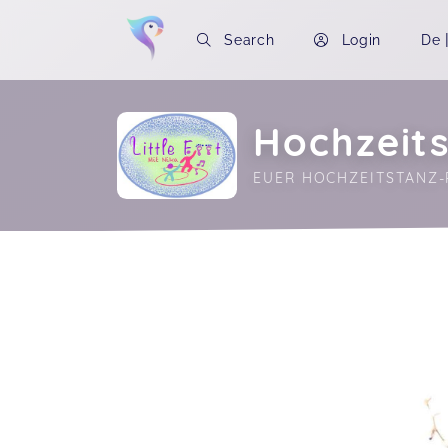
Search
Login
De
Hochzeits
EUER HOCHZEITSTANZ-
Soon you will learn more about me here..