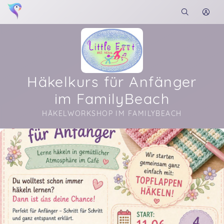
Häkelkurs für Anfänger
im FamilyBeach
HÄKELWORKSHOP IM FAMILYBEACH
Soon you will learn more about me here...