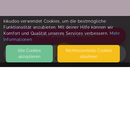
kikudoo verwendet Cookies, um die bestmögliche
Funktionalität anzubieten. Mit deiner Hilfe können wir
Komfort und Qualität unseres Services verbessern.
Mehr
Show and book events
Informationen
Alle Cookies
Nicht­essentielle Cookies
akzeptieren
ablehnen
EVENTS
KONTAKT
Little Feet mit Nika und FamilyBeach - 2 in 1 😄
HAUPTSTRASSE 51
50226 FRECHEN
EHEMALS BABYBEACH
Salzinhalation für a 45 Min
SEITEN
45 Min Salzinhalation buchen mit/ohne Kind Ruft
WEITERFÜHRENDE LINKS
uns an oder vereinbart einen Termin unter