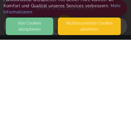
Komfort und Qualität unseres Services verbessern.
Mehr
Show and book events
Informationen
Alle Cookies
Nicht­essentielle Cookies
akzeptieren
ablehnen
EVENTS
KONTAKT
Little Feet mit Nika und FamilyBeach - 2 in 1 😄
HAUPTSTRASSE 51
50226 FRECHEN
EHEMALS BABYBEACH
Schnupper/Einzelstunde in Frechen
SEITEN
Du möchtest einfach unverbindlich Schnuppern?
WEITERFÜHRENDE LINKS
Oder Ihr könnt nur x von 3 Terminen? Dann ist die
Einzelstd.für euch die Möglichkeit nur die zu
FAQ
buchen die passen
Blog
Imprint