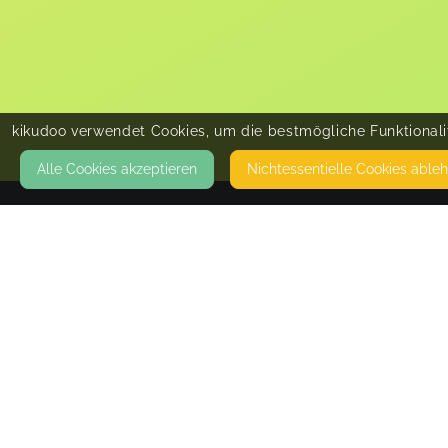
kikudoo verwendet Cookies, um die bestmögliche Funktionalit
Alle Cookies akzeptieren
Nicht­essentielle Cookies able
KONTAKT
LittleHome oD
AN DER ALTEN WEBEREI 4
79206 BREISACH