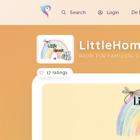
Search
Login
De
LittleHo
RAUM FÜR FAMILIEN- G
17 ratings
Soon you will learn more about me here..