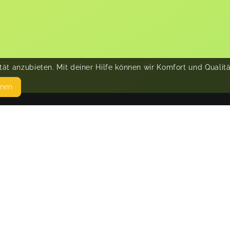
ät anzubieten. Mit deiner Hilfe können wir Komfort und Qualit
hnen
SEITEN
© 
WEITERFÜHRENDE LINKS
FAQ
Blog
Imprint
Withdrawal form
terms and conditions from provider
terms and conditions from kikudoo
Privacy policy of kikudoo