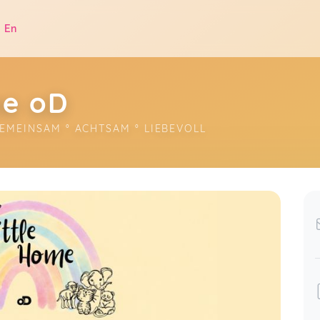
|
En
me oD
EMEINSAM ° ACHTSAM ° LIEBEVOLL
.