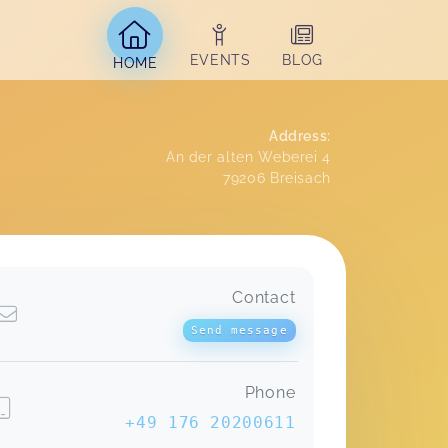
EVENTS
BLOG
HOME
Address
:
An der alten Weberei 4
79206
Breisach
Contact
Send message
Phone
+49 176 20200611