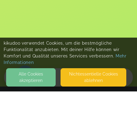
kikudoo verwendet Cookies, um die bestmögliche
Funktionalität anzubieten. Mit deiner Hilfe können wir
Komfort und Qualität unseres Services verbessern.
Mehr
Informationen
Alle Cookies
Nicht­essentielle Cookies
akzeptieren
ablehnen
HOME
KONTAKT
LittleHome oD
AN DER ALTEN WEBEREI 4
79206 BREISACH