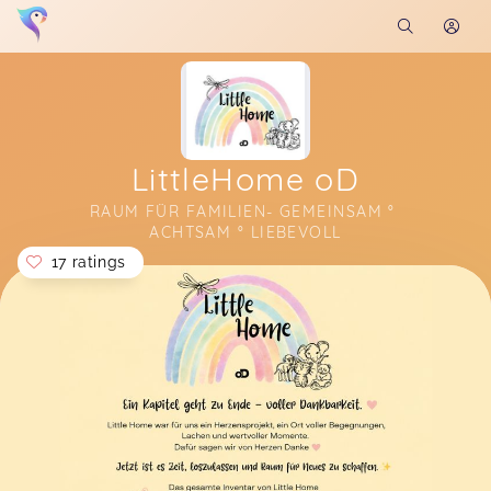
LittleHome oD
RAUM FÜR FAMILIEN- GEMEINSAM ° 
ACHTSAM ° LIEBEVOLL
17 ratings
Soon you will learn more about me here...