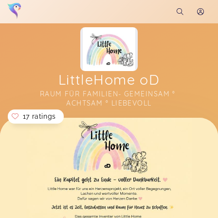
LittleHome oD
RAUM FÜR FAMILIEN- GEMEINSAM ° 
ACHTSAM ° LIEBEVOLL
17 ratings
Soon you will learn more about me here...