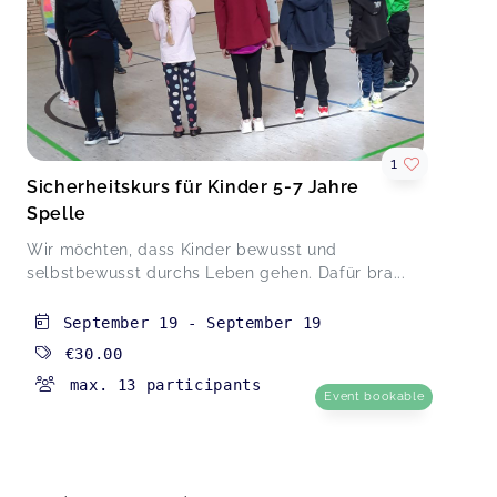
die Kleinen teilgenommen, bald folgt der Kurs für
die Großen). Danke an Christiane für die
kurzweilige und informative Ausführung.
Sensibilisieren, ohne Angst zu machen!
Infoabend "Wie schütze ich meine Kinder?" Spelle
Claudia,
Jan 15
1
Sicherheitskurs für Kinder 5-7 Jahre
Spelle
Wir möchten, dass Kinder bewusst und
selbstbewusst durchs Leben gehen. Dafür bra...
September 19
-
September 19
€30.00
max. 13 participants
Event bookable