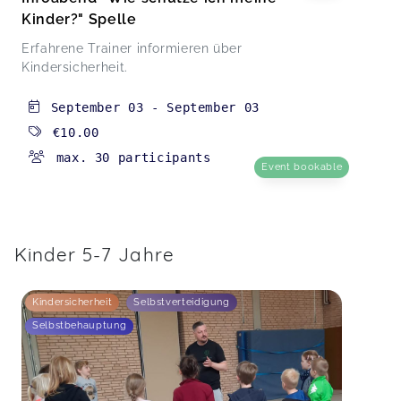
ich nur weiter empfehlen
Kinder?" Spelle
Infoabend "Wie schütze ich meine Kinder?" Spelle
Monika,
Jan 15
Erfahrene Trainer informieren über
Kindersicherheit.
September 03
-
September 03
Infoabend "Wie schütze ich meine Kinder?" Spelle
Sina,
Jan 15
€10.00
max. 30 participants
Event bookable
Informativ, aufschlussreich und sehr gut
verständlich. Tolle Dozentin! Ich habe viel Neues
mitgenommen.
Infoabend "Wie schütze ich meine Kinder?" Spelle
Kinder 5-7 Jahre
Renate,
Jan 15
Kindersicherheit
Selbstverteidigung
Sehr informativer Abend. Ich habe einiges für
Selbstbehauptung
Zuhause mitnehmen können, auch zeitnah zum
ausprobieren. Und wurde zum Glück auch im
bisherigen Handeln bestätigt (unsere Kinder
haben allerdings auch beide schon beim Kurs für