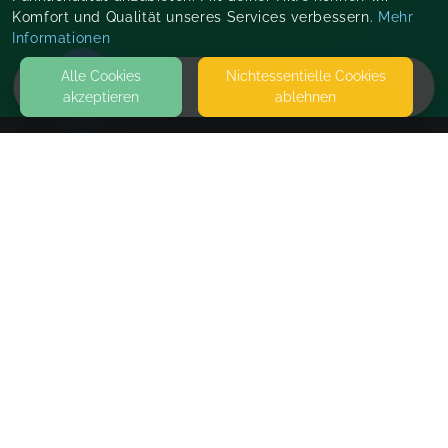
Komfort und Qualität unseres Services verbessern.
Mehr
Informationen
Alle Cookies
Nicht­essentielle Cookies
akzeptieren
ablehnen
HOME
KONTAKT
Löwen Defence® GmbH
GUTENBERGPLATZ 5
04103 LEIPZIG
LÖWEN DEFENCE GMBH
SEITEN
WEITERFÜHRENDE LINKS
FAQ
Blog
Imprint
Withdrawal form