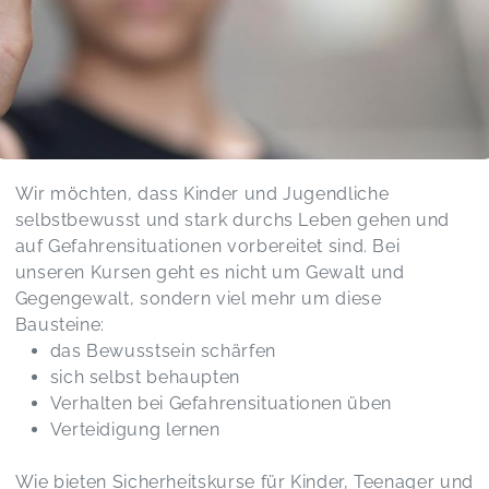
Sicherheitskurs für Kinder 8-11 Jahre Emsbüren
Thomas,
Mar 15
Der Kurs hat meinem Kind sehr gut gefallen und
Spaß gemacht. Unser Kind hat viel von den Tipps
Wir möchten, dass Kinder und Jugendliche
und Übungen erzählt. Es ist eine tolle Sache und
in der heutigen Zeit gibt es uns als Eltern etwas
selbstbewusst und stark durchs Leben gehen und
mehr Sicherheit. Vielen Dank für das tolle
auf Gefahrensituationen vorbereitet sind. Bei
Angebot.
unseren Kursen geht es nicht um Gewalt und
Sicherheitskurs für Kinder 5-7 Jahre Glashütte
Gegengewalt, sondern viel mehr um diese
Virginie,
Mar 01
Bausteine:
das Bewusstsein schärfen
Alles top
sich selbst behaupten
Sicherheitskurs für Kinder 5-7 Jahre Meppen
Verhalten bei Gefahrensituationen üben
Irina,
Feb 22
Verteidigung lernen
Wie bieten Sicherheitskurse für Kinder, Teenager und