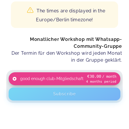
The times are displayed in the
Europe/Berlin timezone!
Monatlicher Workshop mit Whatsapp-
Community-Gruppe
Der Termin für den Workshop wird jeden Monat
in der Gruppe geklärt.
€30.00
/ month
good enough club-Mitgliedschaft
4
months
period
Subscribe