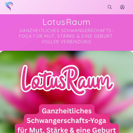
LotusRaum
GANZHEITLICHES SCHWANGERSCHAFTS-
YOGA FÜR MUT, STÄRKE & EINE GEBURT 
VOLLER VERBINDUNG
Soon you will learn more about me here...