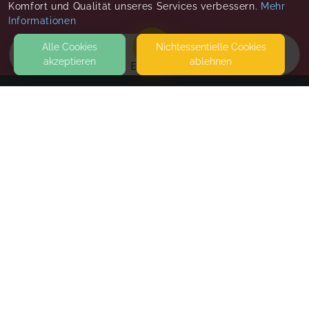
Komfort und Qualität unseres Services verbessern.
Mehr
Informationen
Alle Cookies
Nicht­essentielle Cookies
akzeptieren
ablehnen
EVENTS
KONTAKT
Love Sprayer Solutions ✨️
KLEINFELDSTRASSE 9
82467 GARMISCH-PARTENKIRCHEN
SEITEN
WEITERFÜHRENDE LINKS
FAQ
Blog
Imprint
Withdrawal form
terms and conditions from kikudoo