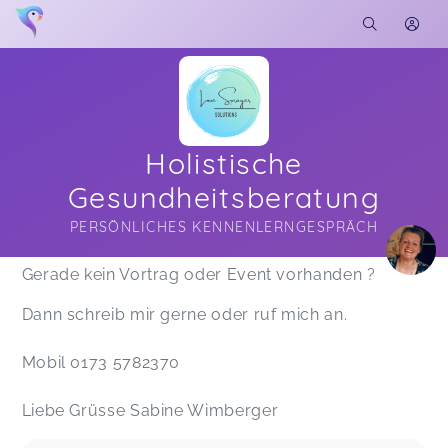
Holistische
Gesundheitsberatung
PERSÖNLICHES KENNENLERNGESPRÄCH
Soon you will learn more about me here...
Gerade kein Vortrag oder Event vorhanden ?
Dann schreib mir gerne oder ruf mich an.
Mobil 0173 5782370
Liebe Grüsse Sabine Wimberger