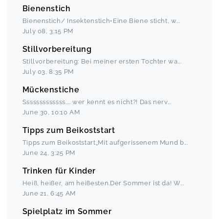
Bienenstich
Bienenstich/ Insektenstich•Eine Biene sticht, w
...
July 08
,
3:15 PM
Stillvorbereitung
Stillvorbereitung: Bei meiner ersten Tochter wa
...
July 03
,
8:35 PM
Mückenstiche
Sssssssssssss.... wer kennt es nicht?! Das nerv
...
June 30
,
10:10 AM
Tipps zum Beikoststart
Tipps zum Beikoststart„Mit aufgerissenem Mund b
...
June 24
,
3:25 PM
Trinken für Kinder
Heiß, heißer, am heißesten.Der Sommer ist da! W
...
June 21
,
6:45 AM
Spielplatz im Sommer