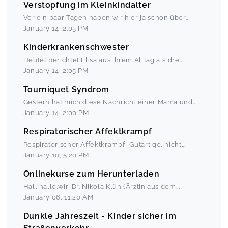
Verstopfung im Kleinkindalter
Vor ein paar Tagen haben wir hier ja schon über
...
January 14
,
2:05 PM
Kinderkrankenschwester
Heutet berichtet Elisa aus ihrem Alltag als dre
...
January 14
,
2:05 PM
Tourniquet Syndrom
Gestern hat mich diese Nachricht einer Mama und
...
January 14
,
2:00 PM
Respiratorischer Affektkrampf
Respiratorischer Affektkrampf- Gutartige, nicht
...
January 10
,
5:20 PM
Onlinekurse zum Herunterladen
Hallihallo,wir, Dr. Nikola Klün (Ärztin aus dem
...
January 06
,
11:20 AM
Dunkle Jahreszeit - Kinder sicher im