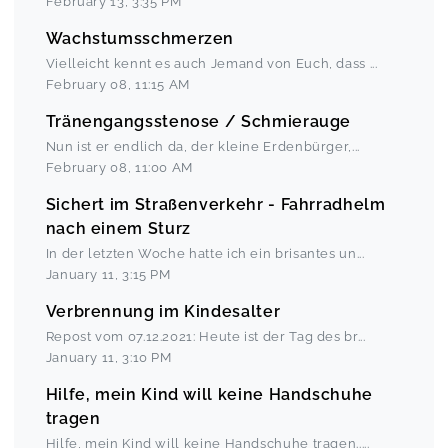
February 13
,
3:35 PM
Wachstumsschmerzen
Vielleicht kennt es auch Jemand von Euch, dass
...
February 08
,
11:15 AM
Tränengangsstenose / Schmierauge
Nun ist er endlich da, der kleine Erdenbürger,
...
February 08
,
11:00 AM
Sichert im Straßenverkehr - Fahrradhelm
nach einem Sturz
In der letzten Woche hatte ich ein brisantes un
...
January 11
,
3:15 PM
Verbrennung im Kindesalter
Repost vom 07.12.2021: Heute ist der Tag des br
...
January 11
,
3:10 PM
Hilfe, mein Kind will keine Handschuhe
tragen
Hilfe, mein Kind will keine Handschuhe tragen..
...