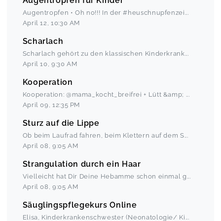
Augentropfen für Kinder
Augentropfen • Oh no!!! In der #heuschnupfenzei
...
April 12
,
10:30 AM
Scharlach
Scharlach gehört zu den klassischen Kinderkrank
...
April 10
,
9:30 AM
Kooperation
Kooperation: @mama_kocht_breifrei + Lütt &amp;
...
April 09
,
12:35 PM
Sturz auf die Lippe
Ob beim Laufrad fahren, beim Klettern auf dem S
...
April 08
,
9:05 AM
Strangulation durch ein Haar
Vielleicht hat Dir Deine Hebamme schon einmal g
...
April 08
,
9:05 AM
Säuglingspflegekurs Online
Elisa, Kinderkrankenschwester (Neonatologie/ Ki
...