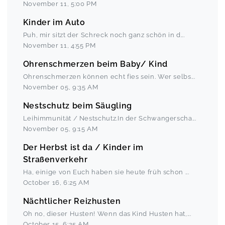
November 11
,
5:00 PM
Kinder im Auto
Puh, mir sitzt der Schreck noch ganz schön in d
...
November 11
,
4:55 PM
Ohrenschmerzen beim Baby/ Kind
Ohrenschmerzen können echt fies sein. Wer selbs
...
November 05
,
9:35 AM
Nestschutz beim Säugling
Leihimmunität / Nestschutz.In der Schwangerscha
...
November 05
,
9:15 AM
Der Herbst ist da / Kinder im
Straßenverkehr
Ha, einige von Euch haben sie heute früh schon
...
October 16
,
6:25 AM
Nächtlicher Reizhusten
Oh no, dieser Husten! Wenn das Kind Husten hat,
...
October 15
,
6:25 AM