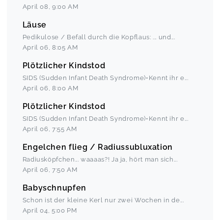
April 08
,
9:00 AM
Läuse
Pedikulose / Befall durch die Kopflaus: ... und
...
April 06
,
8:05 AM
Plötzlicher Kindstod
SIDS (Sudden Infant Death Syndrome)•Kennt ihr e
...
April 06
,
8:00 AM
Plötzlicher Kindstod
SIDS (Sudden Infant Death Syndrome)•Kennt ihr e
...
April 06
,
7:55 AM
Engelchen flieg / Radiussubluxation
Radiusköpfchen... waaaas?! Ja ja, hört man sich
...
April 06
,
7:50 AM
Babyschnupfen
Schon ist der kleine Kerl nur zwei Wochen in de
...
April 04
,
5:00 PM