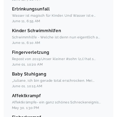
Ertrinkungsunfall
Wasser ist magisch für Kinder. Und Wasser ist e
...
June 11
,
6:55 AM
Kinder Schwimmhilfen
Schwimmhilfe - Welche ist denn nun eigentlich a
...
June 11
,
6:10 AM
Fingerverletzung
Repost von 2019:Unser kleiner #sohn (2J.) hat s
...
June 01
,
10:20 AM
Baby Stuhlgang
„Juliane, ich bin gerade total erschrocken. Mei
...
June 01
,
10:15 AM
Affektkrampf
Affektkrämpfe- ein ganz schönes Schreckereignis
...
May 30
,
1:30 PM