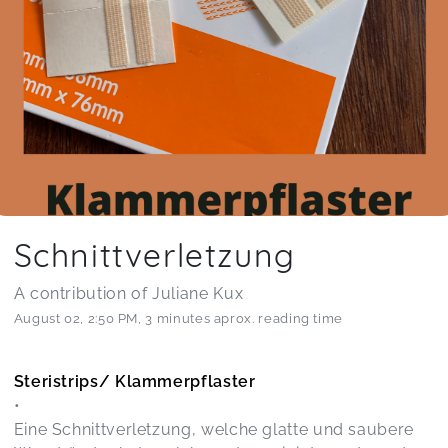
Schnittverletzung
A contribution of Juliane Kux
August 02
,
2:50 PM
,
3 minutes aprox. reading time
Steristrips/ Klammerpflaster
•
Eine Schnittverletzung, welche glatte und saubere