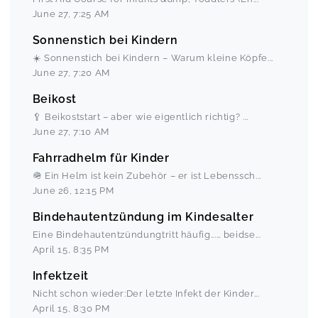
June 27
,
7:25 AM
Sonnenstich bei Kindern
☀️ Sonnenstich bei Kindern – Warum kleine Köpfe
...
June 27
,
7:20 AM
Beikost
🥄 Beikoststart – aber wie eigentlich richtig?
...
June 27
,
7:10 AM
Fahrradhelm für Kinder
🪖 Ein Helm ist kein Zubehör – er ist Lebenssch
...
June 26
,
12:15 PM
Bindehautentzündung im Kindesalter
Eine Bindehautentzündungtritt häufig...… beidse
...
April 15
,
8:35 PM
Infektzeit
Nicht schon wieder:Der letzte Infekt der Kinder
...
April 15
,
8:30 PM