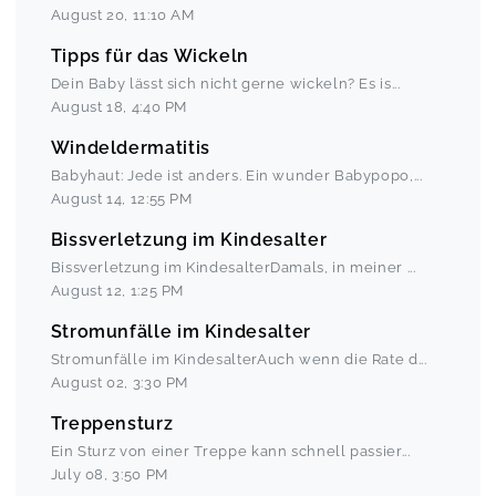
August 20
,
11:10 AM
Tipps für das Wickeln
Dein Baby lässt sich nicht gerne wickeln? Es is
...
August 18
,
4:40 PM
Windeldermatitis
Babyhaut: Jede ist anders. Ein wunder Babypopo,
...
August 14
,
12:55 PM
Bissverletzung im Kindesalter
Bissverletzung im KindesalterDamals, in meiner
...
August 12
,
1:25 PM
Stromunfälle im Kindesalter
Stromunfälle im KindesalterAuch wenn die Rate d
...
August 02
,
3:30 PM
Treppensturz
Ein Sturz von einer Treppe kann schnell passier
...
July 08
,
3:50 PM