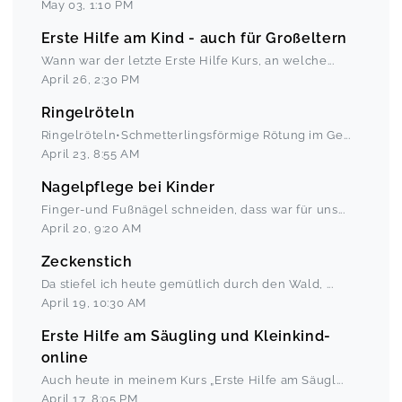
May 03
,
1:10 PM
Erste Hilfe am Kind - auch für Großeltern
Wann war der letzte Erste Hilfe Kurs, an welche
...
April 26
,
2:30 PM
Ringelröteln
Ringelröteln•Schmetterlingsförmige Rötung im Ge
...
April 23
,
8:55 AM
Nagelpflege bei Kinder
Finger-und Fußnägel schneiden, dass war für uns
...
April 20
,
9:20 AM
Zeckenstich
Da stiefel ich heute gemütlich durch den Wald,
...
April 19
,
10:30 AM
Erste Hilfe am Säugling und Kleinkind-
online
Auch heute in meinem Kurs „Erste Hilfe am Säugl
...
April 17
,
8:05 PM