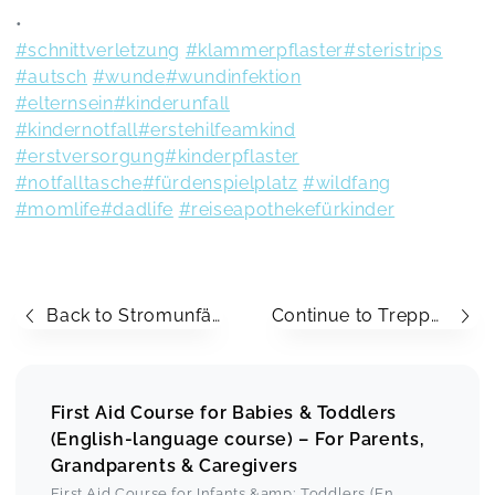
•
#schnittverletzung
#klammerpflaster
#steristrips
#autsch
#wunde
#wundinfektion
#elternsein
#kinderunfall
#kindernotfall
#erstehilfeamkind
#erstversorgung
#kinderpflaster
#notfalltasche
#fürdenspielplatz
#wildfang
#momlife
#dadlife
#reiseapothekefürkinder
Back to Stromunfälle im Kindesalter
Continue to Treppensturz
First Aid Course for Babies & Toddlers
(English-language course) – For Parents,
Grandparents & Caregivers
First Aid Course for Infants &amp; Toddlers (En
...