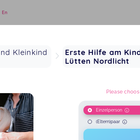
|
En
und Kleinkind
Erste Hilfe am Ki
Lütten Nordlicht
Please choose
Einzelperson
(Eltern)paar