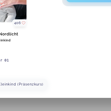
406
ordlicht
einkind
er 01
leinkind (Präsenzkurs)