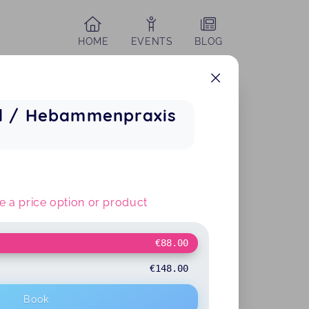
HOME
EVENTS
BLOG
nd / Hebammenpraxis
 a price option or product
€88.00
€148.00
Book