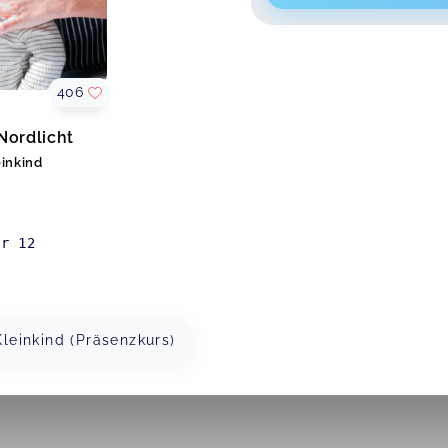
406
ordlicht
einkind
er 12
leinkind (Präsenzkurs)