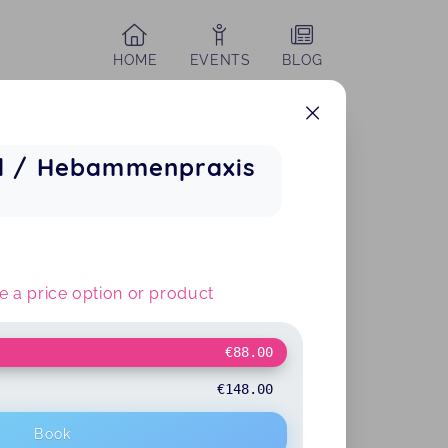
HOME
EVENTS
BLOG
nd / Hebammenpraxis
 a price option or product
€88.00
€148.00
Book