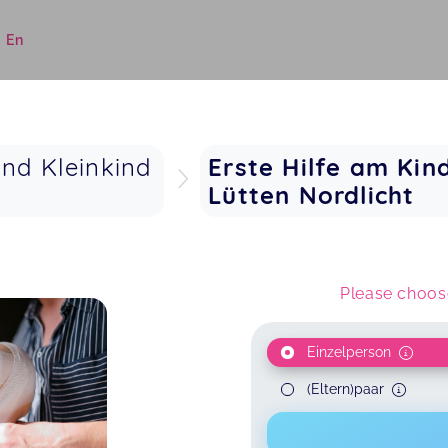
|
En
und Kleinkind
Erste Hilfe am Ki
Lütten Nordlicht
Please choose
Einzelperson
(Eltern)paar