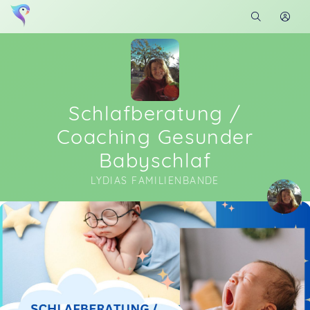
Schlafberatung /
Coaching Gesunder
Babyschlaf
LYDIAS FAMILIENBANDE
Soon you will learn more about me here...