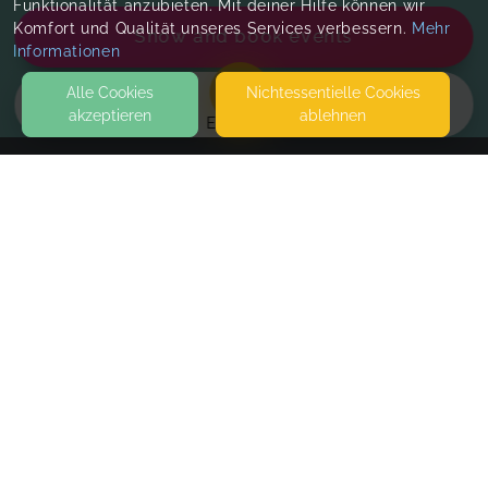
Funktionalität anzubieten. Mit deiner Hilfe können wir
Komfort und Qualität unseres Services verbessern.
Mehr
Show and book events
Informationen
Alle Cookies
Nicht­essentielle Cookies
akzeptieren
ablehnen
EVENTS
KONTAKT
Lydias FamilienBande
MARKT 13
09514 POCKAU-LENGEFELD
SEITEN
Schlafberatung 1h
WEITERFÜHRENDE LINKS
Dates by arrangement
FAQ
Blog
Only one place
Book
Imprint
left
Withdrawal form