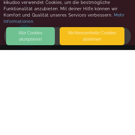
kikudoo verwendet Cookies, um die bestmögliche
Funktionalität anzubieten. Mit deiner Hilfe können wir
Komfort und Qualität unseres Services verbessern.
Mehr
Informationen
Alle Cookies
Nicht­essentielle Cookies
akzeptieren
ablehnen
HOME
KONTAKT
Madina Zulfacar
BERLIN
SEITEN
WEITERFÜHRENDE LINKS
FAQ
Blog
Imprint
Withdrawal form