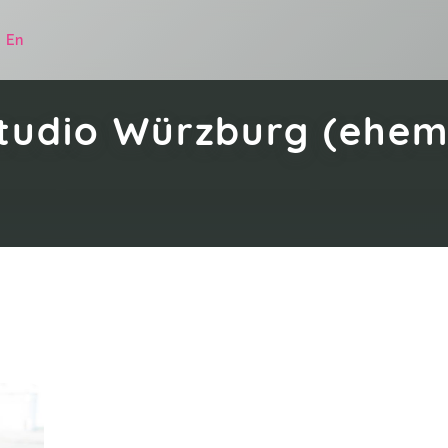
|
En
studio Würzburg (ehe
.