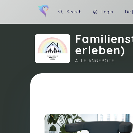
Search
Login
De
Familien
erleben)
ALLE ANGEBOTE
Soon you will learn more about me here..