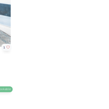
1
ookable