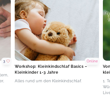
3
Online
Workshop: Kleinkindschlaf Basics –
Von
Kleinkinder 1-3 Jahre
kle
tern,
er,
Alles rund um den Kleinkindschlaf.
1. 
Wür
Liv