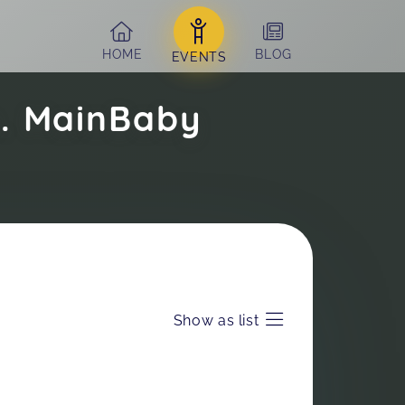
HOME
BLOG
EVENTS
m. MainBaby
Show as list