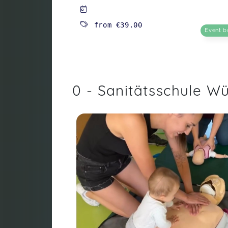
from
€39.00
Event b
0 - Sanitätsschule W