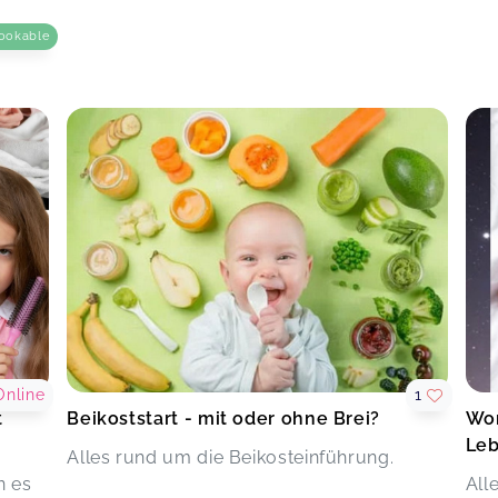
ookable
Online
1
t
Beikoststart - mit oder ohne Brei?
Wor
Leb
Alles rund um die Beikosteinführung.
n es
All