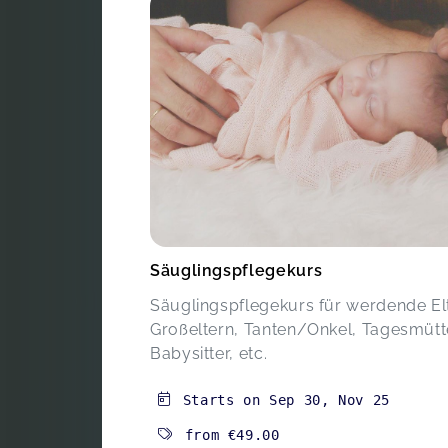
Säuglingspflegekurs
Säuglingspflegekurs für werdende El
Großeltern, Tanten/Onkel, Tagesmütt
Babysitter, etc.
Starts on
Sep 30
,
Nov 25
from
€49.00