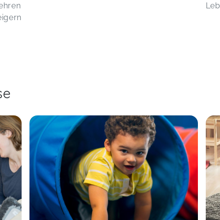
wehren
Leb
eigern
se