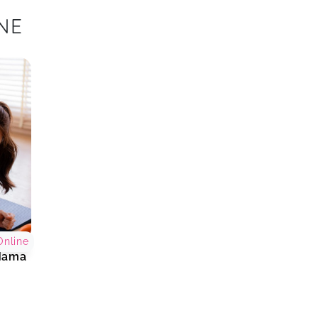
INE
Online
 Mama