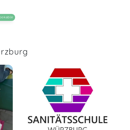
ookable
ürzburg