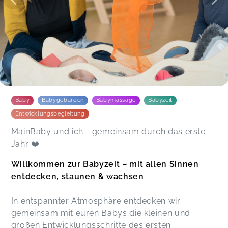
Andrea,
Apr 02
Es ist immer so schön die Lieder sind toll und die
sensorische und die Lichterstunde waren am
besten wir lieben die spiel Stunde.
Jennifer,
Dec 03
Baby
Babygebärden
Babymassage
Babyzeit
Entwicklungsbegleitung
MainBaby und ich - gemeinsam durch das erste
Jahr ❤️
Willkommen zur Babyzeit – mit allen Sinnen
entdecken, staunen & wachsen
In entspannter Atmosphäre entdecken wir
gemeinsam mit euren Babys die kleinen und
großen Entwicklungsschritte des ersten