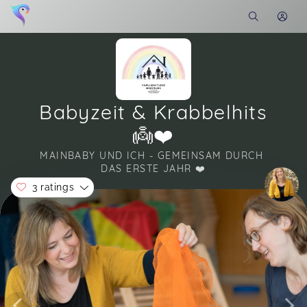
Babyzeit & Krabbelhits
👼❤️
MAINBABY UND ICH - GEMEINSAM DURCH 
DAS ERSTE JAHR ❤️
3 ratings
Soon you will learn more about me here...
Es hat uns sehr viel Spaß gemacht und wir
würden jederzeit wieder einen Kurs besuchen.
Martina,
Jul 16
Ein toller Kurs mit viel Input und wertvollen Tipps
für Baby und Mama ;-)