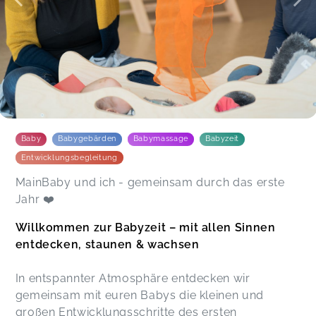
Andrea,
Apr 02
Es ist immer so schön die Lieder sind toll und die
sensorische und die Lichterstunde waren am
besten wir lieben die spiel Stunde.
Jennifer,
Dec 03
Baby
Babygebärden
Babymassage
Babyzeit
Entwicklungsbegleitung
MainBaby und ich - gemeinsam durch das erste
Jahr ❤️
Willkommen zur Babyzeit – mit allen Sinnen
entdecken, staunen & wachsen
In entspannter Atmosphäre entdecken wir
gemeinsam mit euren Babys die kleinen und
großen Entwicklungsschritte des ersten