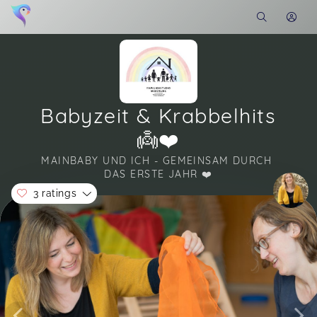
Babyzeit & Krabbelhits
👼❤️
MAINBABY UND ICH - GEMEINSAM DURCH 
DAS ERSTE JAHR ❤️
3 ratings
Soon you will learn more about me here...
Es hat uns sehr viel Spaß gemacht und wir
würden jederzeit wieder einen Kurs besuchen.
Martina,
Jul 16
Ein toller Kurs mit viel Input und wertvollen Tipps
für Baby und Mama ;-)