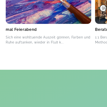
mal Feierabend
Berat
Sich eine wohltuende Auszeit gönnen, Farben und
1:1 Be
Ruhe auftanken, wieder in Fluß k...
Method