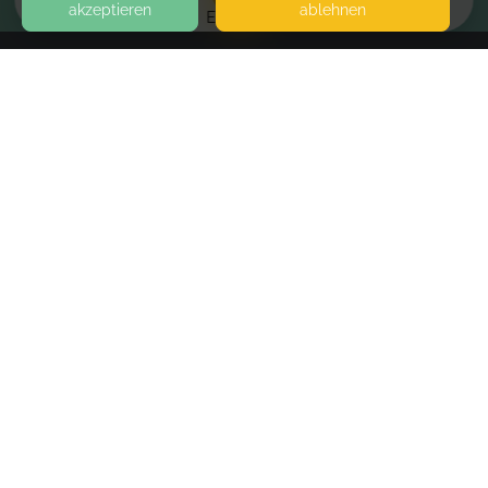
akzeptieren
ablehnen
EVENTS
KONTAKT
malRaum
NEUHÖFFERSTRASSE 13-15
50679 KÖLN
IM HINTERHOF
SEITEN
WEITERFÜHRENDE LINKS
FAQ
Blog
Imprint
Withdrawal form
terms and conditions from provider
terms and conditions from kikudoo
Privacy policy of kikudoo