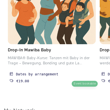
Drop-In Mawiba Baby
Drop
MAWIBA® Baby-Kurse: Tanzen mit Baby in der
MAWIB
Trage – Bewegung, Bonding und gute La...
werde
Dates by arrangement
D
€19.00
Event bookable