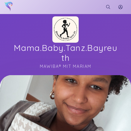
Mama.Baby.Tanz.Bayreu
th
MAWIBA® MIT MARIAM
Soon you will learn more about me here...