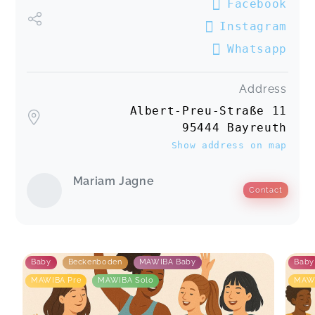
Facebook
Instagram
Whatsapp
Address
Albert-Preu-Straße 11
95444 Bayreuth
Show address on map
Mariam Jagne
Contact
Baby
Beckenboden
MAWIBA Baby
Baby
MAWIBA Pre
MAWIBA Solo
MAWI