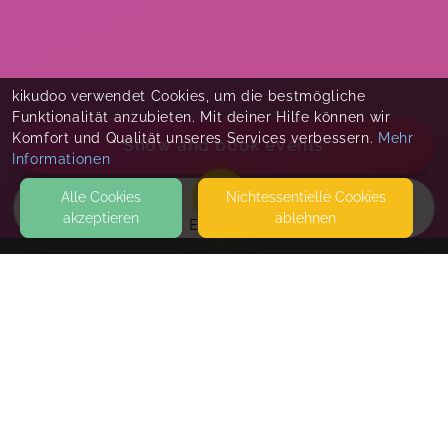
kikudoo verwendet Cookies, um die bestmögliche
Funktionalität anzubieten. Mit deiner Hilfe können wir
Komfort und Qualität unseres Services verbessern.
Mehr
Show and book events
Informationen
Alle Cookies
Nicht­essentielle Cookies
akzeptieren
ablehnen
EVENTS
KONTAKT
Mama macht...
JAHNSTRASSE 17
40215 DÜSSELDORF
DEN KURSRAUM VON MAMA MACHT... FINDEST DU IM
HINTERHOF VON HAUS NUMMER 17.
Frühlingskinder 2026
SEITEN
Eltern-Kind Kurs für März, April, Mai 2026