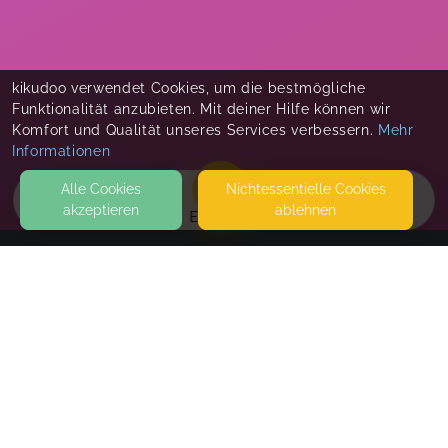
kikudoo verwendet Cookies, um die bestmögliche
Funktionalität anzubieten. Mit deiner Hilfe können wir
Komfort und Qualität unseres Services verbessern.
Mehr
Informationen
Alle Cookies
Nicht­essentielle Cookies
akzeptieren
ablehnen
EVENTS
KONTAKT
Mama macht...
JAHNSTRASSE 17
40215 DÜSSELDORF
DEN KURSRAUM VON MAMA MACHT... FINDEST DU IM
HINTERHOF VON HAUS NUMMER 17.
SEITEN