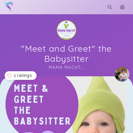
"Meet and Greet" the
Babysitter
MAMA MACHT...
1 ratings
Soon you will learn more about me here...